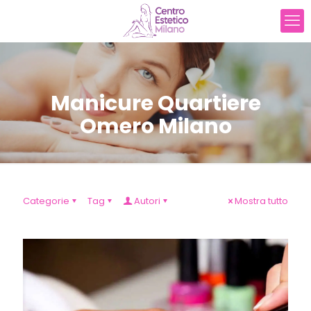
Manicure Quartiere
Omero Milano
Categorie
Tag
Autori
Mostra tutto