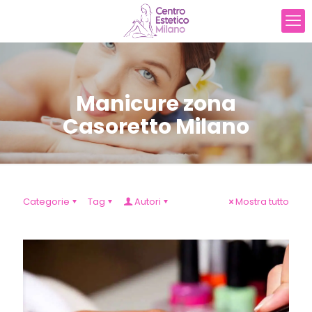
Manicure zona
Casoretto Milano
Categorie
Tag
Autori
Mostra tutto