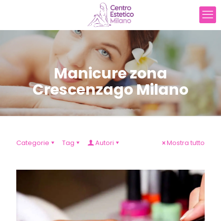
Manicure zona
Crescenzago Milano
Categorie
Tag
Autori
Mostra tutto