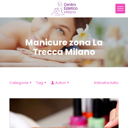
Manicure zona La
Trecca Milano
Categorie
Tag
Autori
Mostra tutto