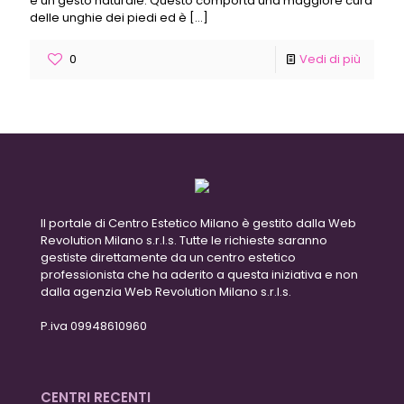
è un gesto naturale. Questo comporta una maggiore cura
delle unghie dei piedi ed è
[…]
0
Vedi di più
Il portale di Centro Estetico Milano è gestito dalla Web
Revolution Milano s.r.l.s. Tutte le richieste saranno
gestiste direttamente da un centro estetico
professionista che ha aderito a questa iniziativa e non
dalla agenzia Web Revolution Milano s.r.l.s.
P.iva 09948610960
CENTRI RECENTI