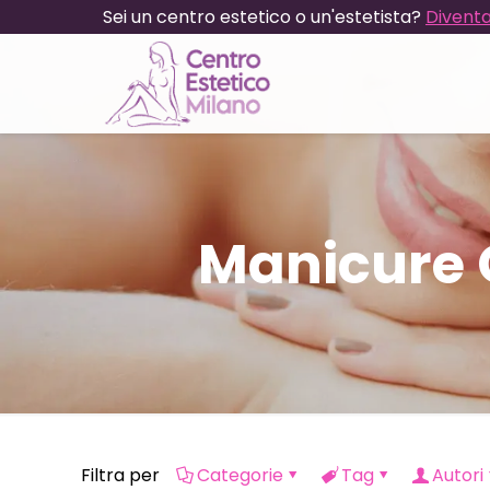
Sei un centro estetico o un'estetista?
Diventa
Manicure Q
Filtra per
Categorie
Tag
Autori