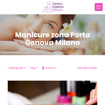
Manicure zona Porta
Genova Milano
Categorie
Tag
Autori
Mostra tutto