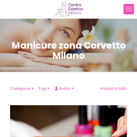
Manicure zona Corvetto
Milano
Categorie
Tag
Autori
Mostra tutto