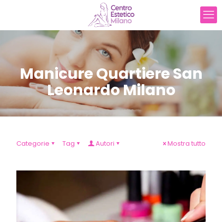
Manicure Quartiere San
Leonardo Milano
Categorie
Tag
Autori
Mostra tutto