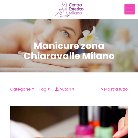
Manicure zona
Chiaravalle Milano
Categorie
Tag
Autori
Mostra tutto