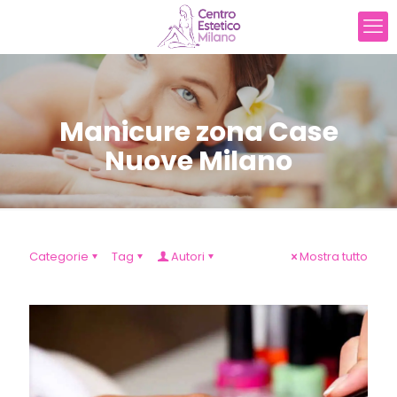
Manicure zona Case
Nuove Milano
Categorie
Tag
Autori
Mostra tutto