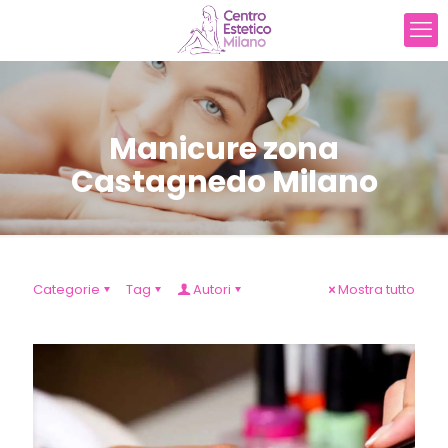
Manicure zona
Castagnedo Milano
Categorie
Tag
Autori
Mostra tutto