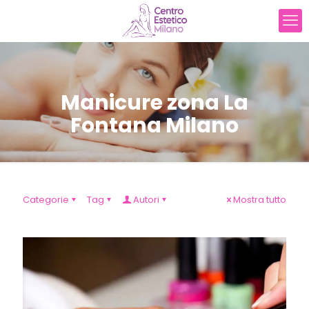
Manicure zona La
Fontana Milano
Categorie
Tag
Autori
Mostra tutto