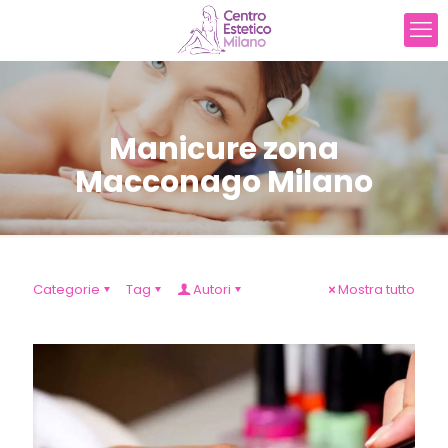
Manicure zona
Macconago Milano
Categorie
Tag
Autori
Mostra tutto