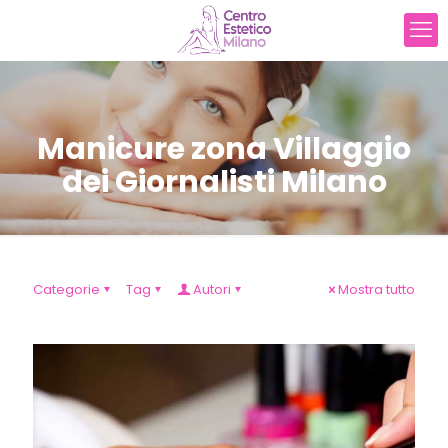
Manicure zona Villaggio
dei Giornalisti Milano
Categorie
Tag
Autori
Mostra tutto