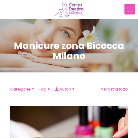
Manicure zona Bicocca
Milano
Categorie
Tag
Autori
Mostra tutto