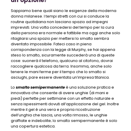
Sappiamo bene quali siano le esigenze della moderna
donna milanese. I tempi stretti con cui si conduce la
routine quotidiana non lasciano spazio ad impegni
imprevisti. Una volta concedersi del tempo per la cura
della persona era normale e fattibile ma oggi anche solo
ritagliarsi una spazio per mettersi lo smalto sembra
diventato impossibile. Fateci caso in piena
corrispondenza con la legge di Murphy, se hai appena
steso lo smalto, sicuramente succederà una di queste
cose: suonerà il telefono, qualcuno al citofono, dovrai
raccogliere qualcosa da terra. Insomma, anche solo
tenere le mani ferme per il tempo che lo smalto si
asciughi, pare essere diventata un’impresa titanica.
Lo
smalto semipermanente
è una soluzione pratica e
innovativa che consente di avere unghie (di mani e
piedi) perfette per settimane con un effetto naturale e
senza ispessimenti dovuti all’applicazione del gel. Inoltre
mentre il gel è una vera e propria ricostruzione
dell’unghia che lascia, una volta rimosso, le unghie
graffiate e indebolite; lo smalto semipermanente è solo
una copertura estetica.