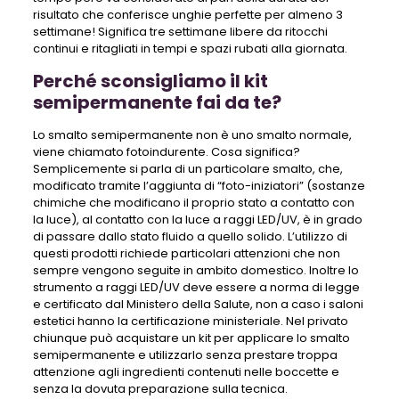
risultato che conferisce unghie perfette per almeno 3
settimane! Significa tre settimane libere da ritocchi
continui e ritagliati in tempi e spazi rubati alla giornata.
Perché sconsigliamo il kit
semipermanente fai da te?
Lo smalto semipermanente non è uno smalto normale,
viene chiamato fotoindurente. Cosa significa?
Semplicemente si parla di un particolare smalto, che,
modificato tramite l’aggiunta di “foto-iniziatori” (sostanze
chimiche che modificano il proprio stato a contatto con
la luce), al contatto con la luce a raggi LED/UV, è in grado
di passare dallo stato fluido a quello solido. L’utilizzo di
questi prodotti richiede particolari attenzioni che non
sempre vengono seguite in ambito domestico. Inoltre lo
strumento a raggi LED/UV deve essere a norma di legge
e certificato dal Ministero della Salute, non a caso i saloni
estetici hanno la certificazione ministeriale. Nel privato
chiunque può acquistare un kit per applicare lo smalto
semipermanente e utilizzarlo senza prestare troppa
attenzione agli ingredienti contenuti nelle boccette e
senza la dovuta preparazione sulla tecnica.