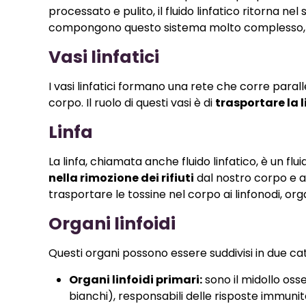
processato e pulito, il fluido linfatico ritorna 
compongono questo sistema molto complesso, è p
Vasi linfatici
I vasi linfatici formano una rete che corre parall
corpo. Il ruolo di questi vasi è di
trasportare la l
Linfa
La linfa, chiamata anche fluido linfatico, è un f
nella rimozione dei rifiuti
dal nostro corpo e an
trasportare le tossine nel corpo ai linfonodi, orga
Organi linfoidi
Questi organi possono essere suddivisi in due cate
Organi linfoidi primari:
sono il midollo oss
bianchi), responsabili delle risposte immunit