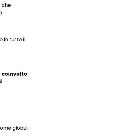
i che
o.
in tutto il
,
coinvolto
i
 come globuli