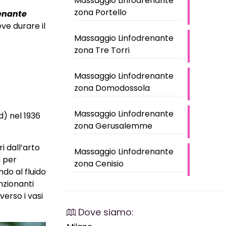
Massaggio Linfodrenante
zona Portello
enante
ve durare il
Massaggio Linfodrenante
zona Tre Torri
Massaggio Linfodrenante
zona Domodossola
Massaggio Linfodrenante
d) nel 1936
zona Gerusalemme
i dall’arto
Massaggio Linfodrenante
i per
zona Cenisio
ndo al fluido
unzionanti
averso i vasi
Dove siamo: