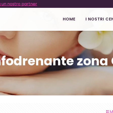
 un nostro partner
HOME
I NOSTRI CE
nfodrenante zon
M