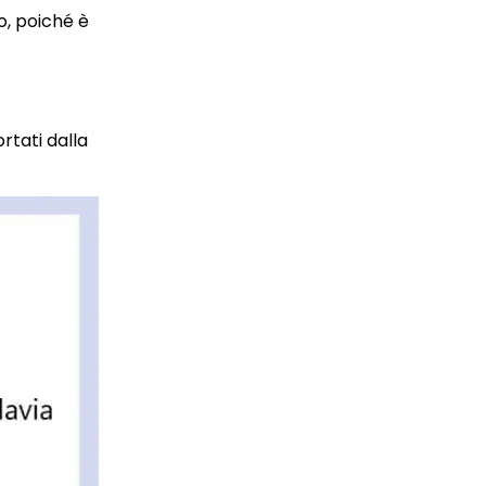
o, poiché è
rtati dalla