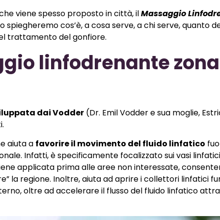
he viene spesso proposto in città, il
Massaggio Linfodr
o spiegheremo cos’è, a cosa serve, a chi serve, quanto de
el trattamento del gonfiore.
ggio linfodrenante zona
iluppata dai Vodder
(Dr. Emil Vodder e sua moglie, Estri
i.
he aiuta a
favorire il movimento del fluido linfatico
fuor
le. Infatti, è specificamente focalizzato sui vasi linfatic
ia viene applicata prima alle aree non interessate, consente
 la regione. Inoltre, aiuta ad aprire i collettori linfatici f
nterno, oltre ad accelerare il flusso del fluido linfatico attr