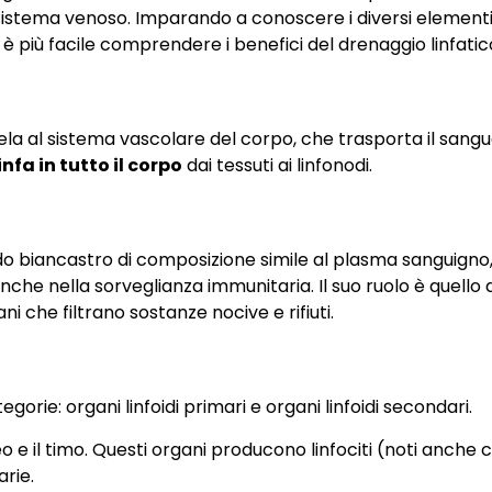
nel sistema venoso. Imparando a conoscere i diversi element
iù facile comprendere i benefici del drenaggio linfatic
ela al sistema vascolare del corpo, che trasporta il sangue 
infa in tutto il corpo
dai tessuti ai linfonodi.
luido biancastro di composizione simile al plasma sanguigno
che nella sorveglianza immunitaria. Il suo ruolo è quello d
ni che filtrano sostanze nocive e rifiuti.
gorie: organi linfoidi primari e organi linfoidi secondari.
eo e il timo. Questi organi producono linfociti (noti anche
arie.