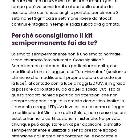
durare minimo da 45 minuti a un’ora e trenta. Questo
tempo però va considerato al pari della durata del
risultato che conferisce unghie perfette per almeno 3
settimane! Significa tre settimane libere da ritocchi
continui e ritagliati in tempi e spazi rubati alla giornata.
Perché sconsigliamo il kit
semipermanente fai da te?
Lo smalto semipermanente non è uno smalto normale,
viene chiamato fotoindurente. Cosa significa?
Semplicemente si parla di un particolare smalto, che,
modificato tramite l’aggiunta di “foto-iniziatori” (sostanze
chimiche che modificano il proprio stato a contatto con
la luce), al contatto con la luce a raggi LED/UV, è in grado
di passare dallo stato fluido a quello solido. L’utilizzo di
questi prodotti richiede particolari attenzioni che non
sempre vengono seguite in ambito domestico. Inoltre lo
strumento a raggi LED/UV deve essere a norma di legge
e certificato dal Ministero della Salute, non a caso i saloni
estetici hanno la certificazione ministeriale. Nel privato
chiunque può acquistare un kit per applicare lo smalto
semipermanente e utilizzarlo senza prestare troppa
attenzione agli ingredienti contenuti nelle boccette e