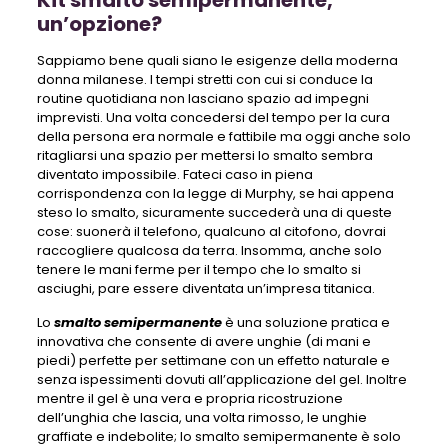
un’opzione?
Sappiamo bene quali siano le esigenze della moderna
donna milanese. I tempi stretti con cui si conduce la
routine quotidiana non lasciano spazio ad impegni
imprevisti. Una volta concedersi del tempo per la cura
della persona era normale e fattibile ma oggi anche solo
ritagliarsi una spazio per mettersi lo smalto sembra
diventato impossibile. Fateci caso in piena
corrispondenza con la legge di Murphy, se hai appena
steso lo smalto, sicuramente succederà una di queste
cose: suonerà il telefono, qualcuno al citofono, dovrai
raccogliere qualcosa da terra. Insomma, anche solo
tenere le mani ferme per il tempo che lo smalto si
asciughi, pare essere diventata un’impresa titanica.
Lo
smalto semipermanente
è una soluzione pratica e
innovativa che consente di avere unghie (di mani e
piedi) perfette per settimane con un effetto naturale e
senza ispessimenti dovuti all’applicazione del gel. Inoltre
mentre il gel è una vera e propria ricostruzione
dell’unghia che lascia, una volta rimosso, le unghie
graffiate e indebolite; lo smalto semipermanente è solo