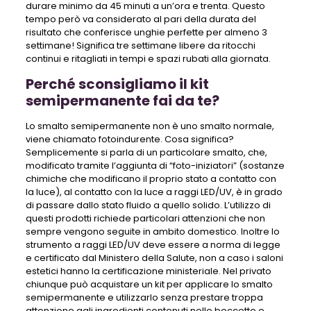
durare minimo da 45 minuti a un’ora e trenta. Questo
tempo però va considerato al pari della durata del
risultato che conferisce unghie perfette per almeno 3
settimane! Significa tre settimane libere da ritocchi
continui e ritagliati in tempi e spazi rubati alla giornata.
Perché sconsigliamo il kit
semipermanente fai da te?
Lo smalto semipermanente non è uno smalto normale,
viene chiamato fotoindurente. Cosa significa?
Semplicemente si parla di un particolare smalto, che,
modificato tramite l’aggiunta di “foto-iniziatori” (sostanze
chimiche che modificano il proprio stato a contatto con
la luce), al contatto con la luce a raggi LED/UV, è in grado
di passare dallo stato fluido a quello solido. L’utilizzo di
questi prodotti richiede particolari attenzioni che non
sempre vengono seguite in ambito domestico. Inoltre lo
strumento a raggi LED/UV deve essere a norma di legge
e certificato dal Ministero della Salute, non a caso i saloni
estetici hanno la certificazione ministeriale. Nel privato
chiunque può acquistare un kit per applicare lo smalto
semipermanente e utilizzarlo senza prestare troppa
attenzione agli ingredienti contenuti nelle boccette e