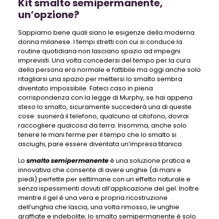
Kit smalto semipermanente,
un’opzione?
Sappiamo bene quali siano le esigenze della moderna
donna milanese. I tempi stretti con cui si conduce la
routine quotidiana non lasciano spazio ad impegni
imprevisti. Una volta concedersi del tempo per la cura
della persona era normale e fattibile ma oggi anche solo
ritagliarsi una spazio per mettersi lo smalto sembra
diventato impossibile. Fateci caso in piena
corrispondenza con la legge di Murphy, se hai appena
steso lo smalto, sicuramente succederà una di queste
cose: suonerà il telefono, qualcuno al citofono, dovrai
raccogliere qualcosa da terra. Insomma, anche solo
tenere le mani ferme per il tempo che lo smalto si
asciughi, pare essere diventata un’impresa titanica.
Lo
smalto semipermanente
è una soluzione pratica e
innovativa che consente di avere unghie (di mani e
piedi) perfette per settimane con un effetto naturale e
senza ispessimenti dovuti all’applicazione del gel. Inoltre
mentre il gel è una vera e propria ricostruzione
dell’unghia che lascia, una volta rimosso, le unghie
graffiate e indebolite; lo smalto semipermanente è solo