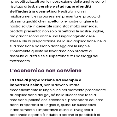
I prodotti utilizzati per la ricostruzione delle unghie sono il
risultato di test,
ricerche e studi approfonditi
dell’industria cosmetica
. Negli ultimi anni i
miglioramenti e i progressi nel presentare prodotti di
altissima qualità che rispettano le nostre unghie e la
nostra salute in generale sono stati molto numerosi. I
prodotti presentati non solo rispettano le nostre unghie,
ma garantiscono anche una lunga longevità delle
stesse. Né la preparazione, né la sua applicazione, né la
sua rimozione possono danneggiare le unghie.
Ovviamente questo se lavoriamo con prodotti di
assoluta qualità e se si rispettano tutti i passaggi del
trattamento.
L’economico non conviene
La fase di preparazione ad esempio è
importantissima,
non si devono limare
eccessivamente le unghie, né nel momento precedente
all’applicazione del gel, né nella successiva fase di
rimozione, poiché così facendo si potrebbero causare
danni irreparabili all’unghia e, quindi un successivo
indebolimento. L’importanza quindi di rivolgersi a
personale esperto è indubbia perché la possibilità di