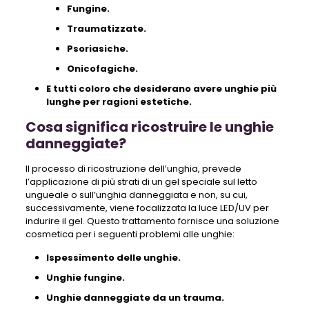
Fungine.
Traumatizzate.
Psoriasiche.
Onicofagiche.
E tutti coloro che desiderano avere unghie più
lunghe per ragioni estetiche.
Cosa significa ricostruire le unghie
danneggiate?
Il processo di ricostruzione dell’unghia, prevede
l’applicazione di più strati di un gel speciale sul letto
ungueale o sull’unghia danneggiata e non, su cui,
successivamente, viene focalizzata la luce LED/UV per
indurire il gel. Questo trattamento fornisce una soluzione
cosmetica per i seguenti problemi alle unghie:
Ispessimento delle unghie.
Unghie fungine.
Unghie danneggiate da un trauma.