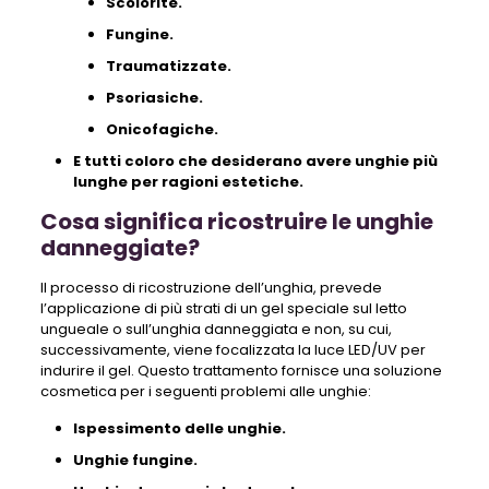
Scolorite.
Fungine.
Traumatizzate.
Psoriasiche.
Onicofagiche.
E tutti coloro che desiderano avere unghie più
lunghe per ragioni estetiche.
Cosa significa ricostruire le unghie
danneggiate?
Il processo di ricostruzione dell’unghia, prevede
l’applicazione di più strati di un gel speciale sul letto
ungueale o sull’unghia danneggiata e non, su cui,
successivamente, viene focalizzata la luce LED/UV per
indurire il gel. Questo trattamento fornisce una soluzione
cosmetica per i seguenti problemi alle unghie:
Ispessimento delle unghie.
Unghie fungine.