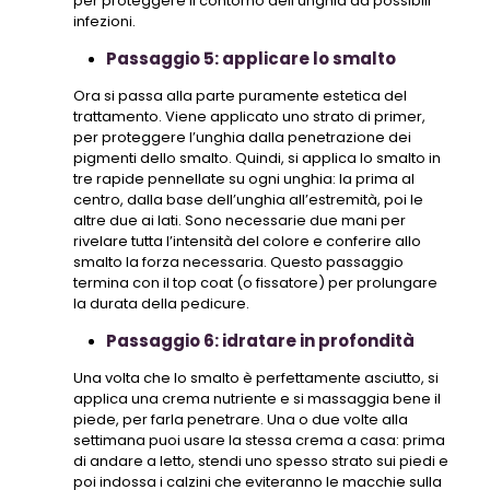
per proteggere il contorno dell’unghia da possibili
infezioni.
Passaggio 5: applicare lo smalto
Ora si passa alla parte puramente estetica del
trattamento. Viene applicato uno strato di primer,
per proteggere l’unghia dalla penetrazione dei
pigmenti dello smalto. Quindi, si applica lo smalto in
tre rapide pennellate su ogni unghia: la prima al
centro, dalla base dell’unghia all’estremità, poi le
altre due ai lati. Sono necessarie due mani per
rivelare tutta l’intensità del colore e conferire allo
smalto la forza necessaria. Questo passaggio
termina con il top coat (o fissatore) per prolungare
la durata della pedicure.
Passaggio 6: idratare in profondità
Una volta che lo smalto è perfettamente asciutto, si
applica una crema nutriente e si massaggia bene il
piede, per farla penetrare. Una o due volte alla
settimana puoi usare la stessa crema a casa: prima
di andare a letto, stendi uno spesso strato sui piedi e
poi indossa i calzini che eviteranno le macchie sulla