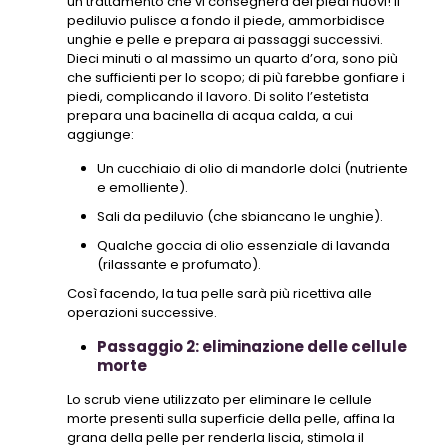
un trattamento che vi consegnerà dei piedi nuovi! Il
pediluvio pulisce a fondo il piede, ammorbidisce
unghie e pelle e prepara ai passaggi successivi.
Dieci minuti o al massimo un quarto d’ora, sono più
che sufficienti per lo scopo; di più farebbe gonfiare i
piedi, complicando il lavoro. Di solito l’estetista
prepara una bacinella di acqua calda, a cui
aggiunge:
Un cucchiaio di olio di mandorle dolci (nutriente
e emolliente).
Sali da pediluvio (che sbiancano le unghie).
Qualche goccia di olio essenziale di lavanda
(rilassante e profumato).
Così facendo, la tua pelle sarà più ricettiva alle
operazioni successive.
Passaggio 2: eliminazione delle cellule
morte
Lo scrub viene utilizzato per eliminare le cellule
morte presenti sulla superficie della pelle, affina la
grana della pelle per renderla liscia, stimola il