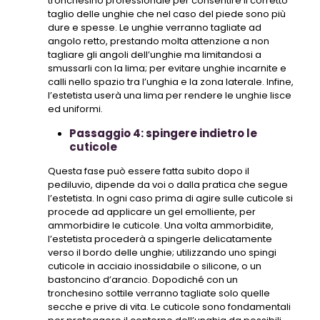
tronchesino professionale per consentire il corretto
taglio delle unghie che nel caso del piede sono più
dure e spesse. Le unghie verranno tagliate ad
angolo retto, prestando molta attenzione a non
tagliare gli angoli dell’unghie ma limitandosi a
smussarli con la lima; per evitare unghie incarnite e
calli nello spazio tra l’unghia e la zona laterale. Infine,
l’estetista userà una lima per rendere le unghie lisce
ed uniformi.
Passaggio 4: spingere indietro le
cuticole
Questa fase può essere fatta subito dopo il
pediluvio, dipende da voi o dalla pratica che segue
l’estetista. In ogni caso prima di agire sulle cuticole si
procede ad applicare un gel emolliente, per
ammorbidire le cuticole. Una volta ammorbidite,
l’estetista procederà a spingerle delicatamente
verso il bordo delle unghie; utilizzando uno spingi
cuticole in acciaio inossidabile o silicone, o un
bastoncino d’arancio. Dopodiché con un
tronchesino sottile verranno tagliate solo quelle
secche e prive di vita. Le cuticole sono fondamentali