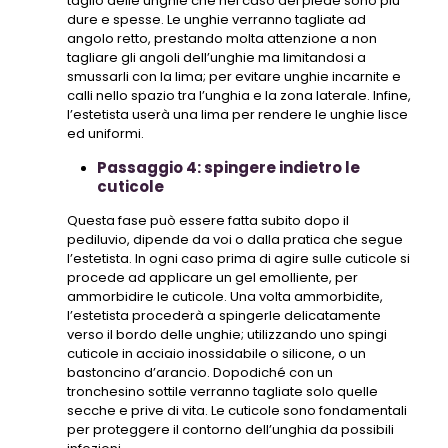
taglio delle unghie che nel caso del piede sono più
dure e spesse. Le unghie verranno tagliate ad
angolo retto, prestando molta attenzione a non
tagliare gli angoli dell’unghie ma limitandosi a
smussarli con la lima; per evitare unghie incarnite e
calli nello spazio tra l’unghia e la zona laterale. Infine,
l’estetista userà una lima per rendere le unghie lisce
ed uniformi.
Passaggio 4: spingere indietro le
cuticole
Questa fase può essere fatta subito dopo il
pediluvio, dipende da voi o dalla pratica che segue
l’estetista. In ogni caso prima di agire sulle cuticole si
procede ad applicare un gel emolliente, per
ammorbidire le cuticole. Una volta ammorbidite,
l’estetista procederà a spingerle delicatamente
verso il bordo delle unghie; utilizzando uno spingi
cuticole in acciaio inossidabile o silicone, o un
bastoncino d’arancio. Dopodiché con un
tronchesino sottile verranno tagliate solo quelle
secche e prive di vita. Le cuticole sono fondamentali
per proteggere il contorno dell’unghia da possibili