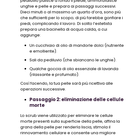
pediluvio pulisce a fondo il piede, ammorbidisce
unghie e pelle e prepara ai passaggi successivi.
Dieci minuti o al massimo un quarto d’ora, sono più
che sufficienti per lo scopo; di più farebbe gonfiare i
piedi, complicando il lavoro. Di solito l’estetista
prepara una bacinella di acqua calda, a cui
aggiunge:
Un cucchiaio di olio di mandorle dolci (nutriente
e emolliente).
Sali da pediluvio (che sbiancano le unghie).
Qualche goccia di olio essenziale di lavanda
(rilassante e profumato).
Così facendo, la tua pelle sarà più ricettiva alle
operazioni successive.
Passaggio 2: eliminazione delle cellule
morte
Lo scrub viene utilizzato per eliminare le cellule
morte presenti sulla superficie della pelle, affina la
grana della pelle per renderla liscia, stimola il
rinnovamento cellulare e consente una migliore