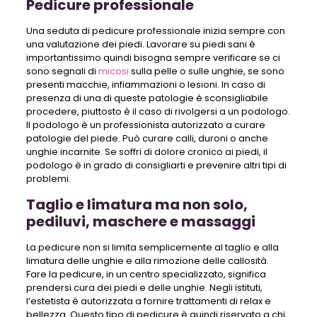
Pedicure professionale
Una seduta di pedicure professionale inizia sempre con
una valutazione dei piedi. Lavorare su piedi sani è
importantissimo quindi bisogna sempre verificare se ci
sono segnali di
micosi
sulla pelle o sulle unghie, se sono
presenti macchie, infiammazioni o lesioni. In caso di
presenza di una di queste patologie è sconsigliabile
procedere, piuttosto è il caso di rivolgersi a un podologo.
Il podologo è un professionista autorizzato a curare
patologie del piede. Può curare calli, duroni o anche
unghie incarnite. Se soffri di dolore cronico ai piedi, il
podologo è in grado di consigliarti e prevenire altri tipi di
problemi.
Taglio e limatura ma non solo,
pediluvi, maschere e massaggi
La pedicure non si limita semplicemente al taglio e alla
limatura delle unghie e alla rimozione delle callosità.
Fare la pedicure, in un centro specializzato, significa
prendersi cura dei piedi e delle unghie. Negli istituti,
l’estetista è autorizzata a fornire trattamenti di relax e
bellezza. Questo tipo di pedicure è quindi riservato a chi