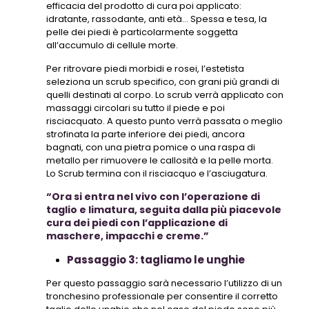
efficacia del prodotto di cura poi applicato:
idratante, rassodante, anti età… Spessa e tesa, la
pelle dei piedi è particolarmente soggetta
all’accumulo di cellule morte.
Per ritrovare piedi morbidi e rosei, l’estetista
seleziona un scrub specifico, con grani più grandi di
quelli destinati al corpo. Lo scrub verrà applicato con
massaggi circolari su tutto il piede e poi
risciacquato. A questo punto verrà passata o meglio
strofinata la parte inferiore dei piedi, ancora
bagnati, con una pietra pomice o una raspa di
metallo per rimuovere le callosità e la pelle morta.
Lo Scrub termina con il risciacquo e l’asciugatura.
“Ora si entra nel vivo con l’operazione di
taglio e limatura, seguita dalla più piacevole
cura dei piedi con l’applicazione di
maschere, impacchi e creme.”
Passaggio 3: tagliamo le unghie
Per questo passaggio sarà necessario l’utilizzo di un
tronchesino professionale per consentire il corretto