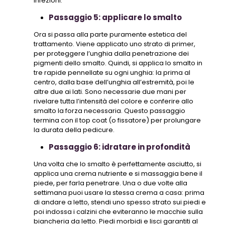
infezioni.
Passaggio 5: applicare lo smalto
Ora si passa alla parte puramente estetica del
trattamento. Viene applicato uno strato di primer,
per proteggere l’unghia dalla penetrazione dei
pigmenti dello smalto. Quindi, si applica lo smalto in
tre rapide pennellate su ogni unghia: la prima al
centro, dalla base dell’unghia all’estremità, poi le
altre due ai lati. Sono necessarie due mani per
rivelare tutta l’intensità del colore e conferire allo
smalto la forza necessaria. Questo passaggio
termina con il top coat (o fissatore) per prolungare
la durata della pedicure.
Passaggio 6: idratare in profondità
Una volta che lo smalto è perfettamente asciutto, si
applica una crema nutriente e si massaggia bene il
piede, per farla penetrare. Una o due volte alla
settimana puoi usare la stessa crema a casa: prima
di andare a letto, stendi uno spesso strato sui piedi e
poi indossa i calzini che eviteranno le macchie sulla
biancheria da letto. Piedi morbidi e lisci garantiti al