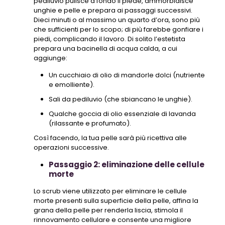
pediluvio pulisce a fondo il piede, ammorbidisce
unghie e pelle e prepara ai passaggi successivi.
Dieci minuti o al massimo un quarto d’ora, sono più
che sufficienti per lo scopo; di più farebbe gonfiare i
piedi, complicando il lavoro. Di solito l’estetista
prepara una bacinella di acqua calda, a cui
aggiunge:
Un cucchiaio di olio di mandorle dolci (nutriente
e emolliente).
Sali da pediluvio (che sbiancano le unghie).
Qualche goccia di olio essenziale di lavanda
(rilassante e profumato).
Così facendo, la tua pelle sarà più ricettiva alle
operazioni successive.
Passaggio 2: eliminazione delle cellule
morte
Lo scrub viene utilizzato per eliminare le cellule
morte presenti sulla superficie della pelle, affina la
grana della pelle per renderla liscia, stimola il
rinnovamento cellulare e consente una migliore