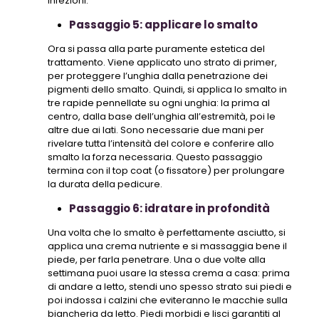
infezioni.
Passaggio 5: applicare lo smalto
Ora si passa alla parte puramente estetica del
trattamento. Viene applicato uno strato di primer,
per proteggere l’unghia dalla penetrazione dei
pigmenti dello smalto. Quindi, si applica lo smalto in
tre rapide pennellate su ogni unghia: la prima al
centro, dalla base dell’unghia all’estremità, poi le
altre due ai lati. Sono necessarie due mani per
rivelare tutta l’intensità del colore e conferire allo
smalto la forza necessaria. Questo passaggio
termina con il top coat (o fissatore) per prolungare
la durata della pedicure.
Passaggio 6: idratare in profondità
Una volta che lo smalto è perfettamente asciutto, si
applica una crema nutriente e si massaggia bene il
piede, per farla penetrare. Una o due volte alla
settimana puoi usare la stessa crema a casa: prima
di andare a letto, stendi uno spesso strato sui piedi e
poi indossa i calzini che eviteranno le macchie sulla
biancheria da letto. Piedi morbidi e lisci garantiti al