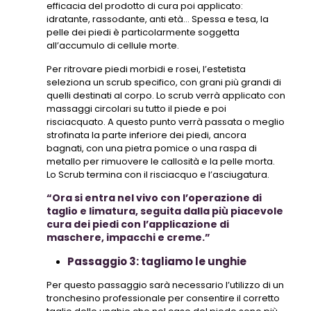
efficacia del prodotto di cura poi applicato:
idratante, rassodante, anti età… Spessa e tesa, la
pelle dei piedi è particolarmente soggetta
all’accumulo di cellule morte.
Per ritrovare piedi morbidi e rosei, l’estetista
seleziona un scrub specifico, con grani più grandi di
quelli destinati al corpo. Lo scrub verrà applicato con
massaggi circolari su tutto il piede e poi
risciacquato. A questo punto verrà passata o meglio
strofinata la parte inferiore dei piedi, ancora
bagnati, con una pietra pomice o una raspa di
metallo per rimuovere le callosità e la pelle morta.
Lo Scrub termina con il risciacquo e l’asciugatura.
“Ora si entra nel vivo con l’operazione di
taglio e limatura, seguita dalla più piacevole
cura dei piedi con l’applicazione di
maschere, impacchi e creme.”
Passaggio 3: tagliamo le unghie
Per questo passaggio sarà necessario l’utilizzo di un
tronchesino professionale per consentire il corretto