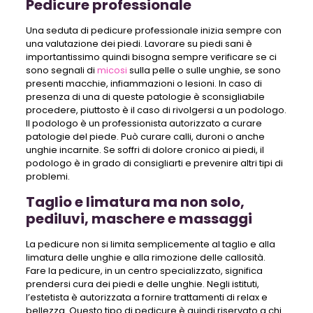
Pedicure professionale
Una seduta di pedicure professionale inizia sempre con
una valutazione dei piedi. Lavorare su piedi sani è
importantissimo quindi bisogna sempre verificare se ci
sono segnali di
micosi
sulla pelle o sulle unghie, se sono
presenti macchie, infiammazioni o lesioni. In caso di
presenza di una di queste patologie è sconsigliabile
procedere, piuttosto è il caso di rivolgersi a un podologo.
Il podologo è un professionista autorizzato a curare
patologie del piede. Può curare calli, duroni o anche
unghie incarnite. Se soffri di dolore cronico ai piedi, il
podologo è in grado di consigliarti e prevenire altri tipi di
problemi.
Taglio e limatura ma non solo,
pediluvi, maschere e massaggi
La pedicure non si limita semplicemente al taglio e alla
limatura delle unghie e alla rimozione delle callosità.
Fare la pedicure, in un centro specializzato, significa
prendersi cura dei piedi e delle unghie. Negli istituti,
l’estetista è autorizzata a fornire trattamenti di relax e
bellezza. Questo tipo di pedicure è quindi riservato a chi