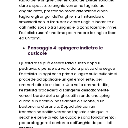
taglio delle unghie che nel caso del piede sono più
dure e spesse. Le unghie verranno tagliate ad
angolo retto, prestando molta attenzione a non
tagliare gli angoli dell’unghie ma limitandosi a
smussarli con la lima; per evitare unghie incarnite e
calli nello spazio tra l’unghia e la zona laterale. Infine,
l’estetista userà una lima per rendere le unghie lisce
ed uniformi.
Passaggio 4: spingere indietro le
cuticole
Questa fase può essere fatta subito dopo il
pediluvio, dipende da voi o dalla pratica che segue
l’estetista. In ogni caso prima di agire sulle cuticole si
procede ad applicare un gel emolliente, per
ammorbidire le cuticole. Una volta ammorbidite,
l’estetista procederà a spingerle delicatamente
verso il bordo delle unghie; utilizzando uno spingi
cuticole in acciaio inossidabile o silicone, o un
bastoncino d’arancio. Dopodiché con un
tronchesino sottile verranno tagliate solo quelle
secche e prive di vita. Le cuticole sono fondamentali
per proteggere il contorno dell’unghia da possibili