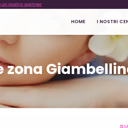
 un nostro partner
HOME
I NOSTRI CE
e zona Giambellin
M