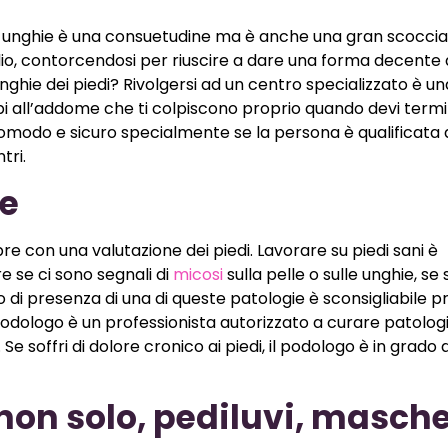
si le unghie è una consuetudine ma è anche una gran scoccia
glio, contorcendosi per riuscire a dare una forma decente a
nghie dei piedi? Rivolgersi ad un centro specializzato è u
pi all’addome che ti colpiscono proprio quando devi termi
 comodo e sicuro specialmente se la persona è qualificata 
tri.
le
re con una valutazione dei piedi. Lavorare su piedi sani è
e se ci sono segnali di
micosi
sulla pelle o sulle unghie, se
o di presenza di una di queste patologie è sconsigliabile 
l podologo è un professionista autorizzato a curare patolog
Se soffri di dolore cronico ai piedi, il podologo è in grado d
non solo, pediluvi, masche