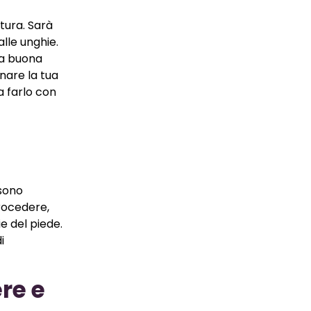
tura. Sarà
lle unghie.
na buona
nare la tua
a farlo con
 sono
procedere,
ie del piede.
i
re e