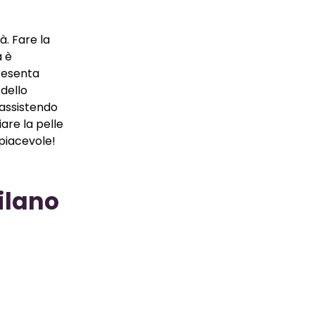
à. Fare la
a è
resenta
 dello
 assistendo
re la pelle
 piacevole!
ilano