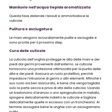
Maniluvio nell’acqua tiepida aromatizzata
Questa fase distende i tessuti e ammorbidisce le
cuticole.
Pulitura e asciugatura
Le mani vengono accuratamente pulite e asciugate e
sono pronte per il prossimo step.
Cura delle cuticole
La cuticola dell’unghia protegge le dita delle mani e dei
piedi dai germi provenienti dall’esterno. Le cuticole
forniscono una protezione ottimizzata per la punta delle
dita e dei piedi. Assicura un ruolo protettivo, perché
impedisce l’intrusione di germi o altri elementi. Affinché il
suo ruolo sia ben assicurato, è bene che venga tagliata
solo la parte secca e priva di vita della cuticola. Usando
un bastoncino d’arancio o uno spingicuticole in metallo,
spingere delicatamente indietro le cuticole e tagliare
delicatamente quelle in eccesso con un tronchesino. Al
termine asciugare bene le unghie con un asciugamano
pulito.