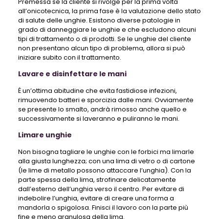
Premessa se la cliente si rivolge per la prima volta
all’onicotecnica, la prima fase è la valutazione dello stato
di salute delle unghie. Esistono diverse patologie in
grado di danneggiare le unghie e che escludono alcuni
tipi di trattamento o di prodotti. Se le unghie del cliente
non presentano alcun tipo di problema, allora si può
iniziare subito con il trattamento.
Lavare e disinfettare le mani
É un’ottima abitudine che evita fastidiose infezioni,
rimuovendo batteri e sporcizia dalle mani. Ovviamente
se presente lo smalto, andrà rimosso anche quello e
successivamente si laveranno e puliranno le mani.
Limare unghie
Non bisogna tagliare le unghie con le forbici ma limarle
alla giusta lunghezza; con una lima di vetro o di cartone
(le lime di metallo possono attaccare l’unghia). Con la
parte spessa della lima, strofinare delicatamente
dall’esterno dell’unghia verso il centro. Per evitare di
indebolire l’unghia, evitare di creare una forma a
mandorla o spigolosa. Finisci il lavoro con la parte più
fine e meno granulosa della lima.