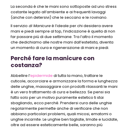
La seconda è che le mani sono sottoposte ad uno stress
costante legato all’ambiente e ai frequenti lavaggi
(anche con detersivi) che le seccano e le rovinano.
Il servizio
di Manicure
è l’ideale per chi desidera avere
mani e piedi sempre al top, l’indicazione è quella di non
far passare più di due settimane. Tra l’altro il momento
che dedichiamo alle nostre mani dall’estetista, diventa
un momento di cura e rigenerazione di mani e piedi.
Perché fare la manicure con
costanza?
Abbellire l’
epidermide
di tutta la mano, trattare le
cuticole, accorciare e armonizzare la forma e lunghezza
delle unghie, massaggiare con prodotti rilassanti le mani
è un vero trattamento di cura e bellezza. Se pensi sia
fatto solo per un motivo puramente estetico ti stai
sbagliando, ecco perché. Prendersi cura delle unghie
regolarmente permette anche di verificare che non
abbiano particolari problemi, quali micosi, ematomi o
unghie incarnite. Le unghie ben tagliate, limate e lucidate,
oltre ad essere esteticamente belle, saranno più