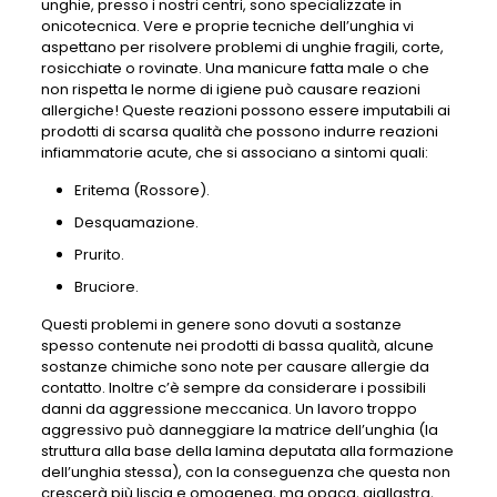
unghie, presso i nostri centri, sono specializzate in
onicotecnica. Vere e proprie tecniche dell’unghia vi
aspettano per risolvere problemi di unghie fragili, corte,
rosicchiate o rovinate. Una manicure fatta male o che
non rispetta le norme di igiene può causare reazioni
allergiche! Queste reazioni possono essere imputabili ai
prodotti di scarsa qualità che possono indurre reazioni
infiammatorie acute, che si associano a sintomi quali:
Eritema (Rossore).
Desquamazione.
Prurito.
Bruciore.
Questi problemi in genere sono dovuti a sostanze
spesso contenute nei prodotti di bassa qualità, alcune
sostanze chimiche sono note per causare allergie da
contatto. Inoltre c’è sempre da considerare i possibili
danni da aggressione meccanica. Un lavoro troppo
aggressivo può danneggiare la matrice dell’unghia (la
struttura alla base della lamina deputata alla formazione
dell’unghia stessa), con la conseguenza che questa non
crescerà più liscia e omogenea, ma opaca, giallastra,