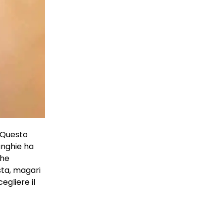
. Questo
unghie ha
che
sta, magari
egliere il