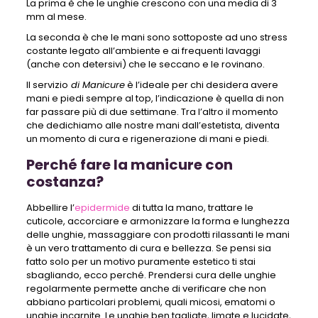
La prima è che le unghie crescono con una media di 3
mm al mese.
La seconda è che le mani sono sottoposte ad uno stress
costante legato all’ambiente e ai frequenti lavaggi
(anche con detersivi) che le seccano e le rovinano.
Il servizio
di Manicure
è l’ideale per chi desidera avere
mani e piedi sempre al top, l’indicazione è quella di non
far passare più di due settimane. Tra l’altro il momento
che dedichiamo alle nostre mani dall’estetista, diventa
un momento di cura e rigenerazione di mani e piedi.
Perché fare la manicure con
costanza?
Abbellire l’
epidermide
di tutta la mano, trattare le
cuticole, accorciare e armonizzare la forma e lunghezza
delle unghie, massaggiare con prodotti rilassanti le mani
è un vero trattamento di cura e bellezza. Se pensi sia
fatto solo per un motivo puramente estetico ti stai
sbagliando, ecco perché. Prendersi cura delle unghie
regolarmente permette anche di verificare che non
abbiano particolari problemi, quali micosi, ematomi o
unghie incarnite. Le unghie ben tagliate, limate e lucidate,