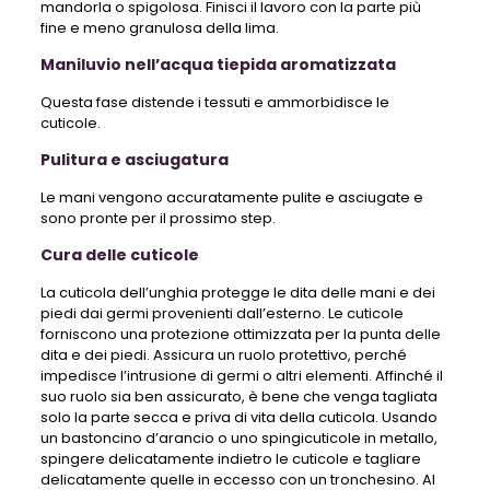
mandorla o spigolosa. Finisci il lavoro con la parte più
fine e meno granulosa della lima.
Maniluvio nell’acqua tiepida aromatizzata
Questa fase distende i tessuti e ammorbidisce le
cuticole.
Pulitura e asciugatura
Le mani vengono accuratamente pulite e asciugate e
sono pronte per il prossimo step.
Cura delle cuticole
La cuticola dell’unghia protegge le dita delle mani e dei
piedi dai germi provenienti dall’esterno. Le cuticole
forniscono una protezione ottimizzata per la punta delle
dita e dei piedi. Assicura un ruolo protettivo, perché
impedisce l’intrusione di germi o altri elementi. Affinché il
suo ruolo sia ben assicurato, è bene che venga tagliata
solo la parte secca e priva di vita della cuticola. Usando
un bastoncino d’arancio o uno spingicuticole in metallo,
spingere delicatamente indietro le cuticole e tagliare
delicatamente quelle in eccesso con un tronchesino. Al