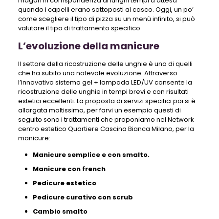
magari in corrispondenza ai lunghi tempi d’attesa
quando i capelli erano sottoposti al casco. Oggi, un po’
come scegliere il tipo di pizza su un menù infinito, si può
valutare il tipo di trattamento specifico.
L’evoluzione della manicure
Il settore della ricostruzione delle unghie è uno di quelli
che ha subito una notevole evoluzione. Attraverso
l’innovativo sistema gel + lampada LED/UV consente la
ricostruzione delle unghie in tempi brevi e con risultati
estetici eccellenti. La proposta di servizi specifici poi si è
allargata moltissimo, per farvi un esempio questi di
seguito sono i trattamenti che proponiamo nel Network
centro estetico Quartiere Cascina Bianca Milano, per la
manicure:
Manicure semplice e con smalto.
Manicure con french
Pedicure estetico
Pedicure curativo con scrub
Cambio smalto