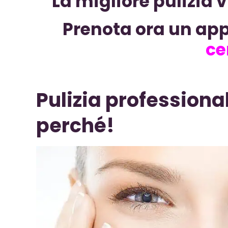
La migliore pulizia 
Prenota ora un ap
ce
Pulizia professiona
perché!