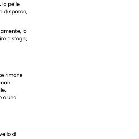
 la pelle
a di sporco,
atamente, lo
re a sfoghi,
 se rimane
i con
le,
e e una
ello di