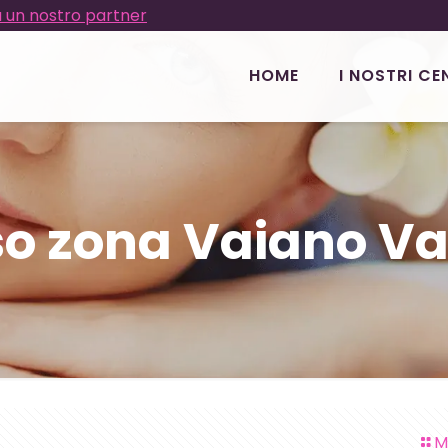
 un nostro partner
HOME
I NOSTRI CE
iso zona Vaiano Va
M