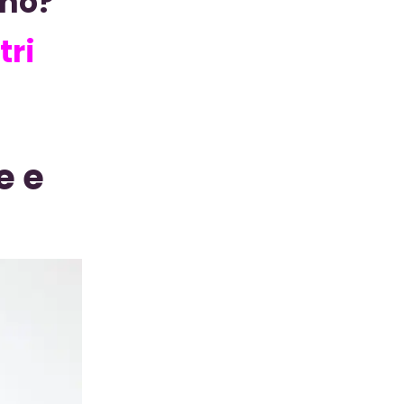
ano?
tri
e e