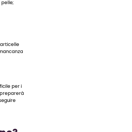
 pelle;
articelle
a mancanza
cile per i
i preparerà
 seguire