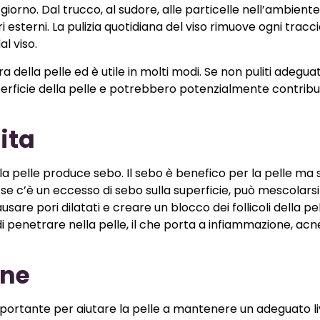
iorno. Dal trucco, al sudore, alle particelle nell’ambiente,
esterni. La pulizia quotidiana del viso rimuove ogni tracci
l viso.
cura della pelle ed è utile in molti modi. Se non puliti adegu
erficie della pelle e potrebbero potenzialmente contribui
ita
 la pelle produce sebo. Il sebo è benefico per la pelle ma
o se c’è un eccesso di sebo sulla superficie, può mescolars
sare pori dilatati e creare un blocco dei follicoli della pel
i penetrare nella pelle, il che porta a infiammazione, acn
one
importante per aiutare la pelle a mantenere un adeguato liv