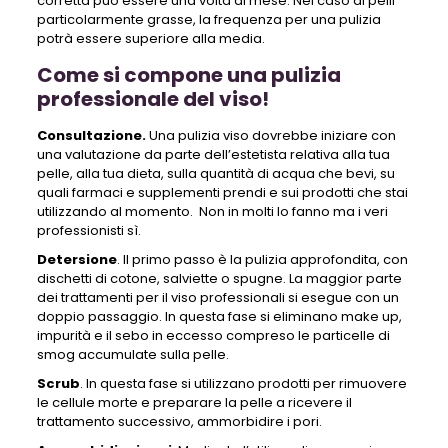
corretta può essere una volta al mese. Nel caso di pelli
particolarmente grasse, la frequenza per una pulizia
potrà essere superiore alla media.
Come si compone una pulizia
professionale del viso!
Consultazione.
Una pulizia viso dovrebbe iniziare con
una valutazione da parte dell’estetista relativa alla tua
pelle, alla tua dieta, sulla quantità di acqua che bevi, su
quali farmaci e supplementi prendi e sui prodotti che stai
utilizzando al momento. Non in molti lo fanno ma i veri
professionisti sì.
Detersione
. Il primo passo è la pulizia approfondita, con
dischetti di cotone, salviette o spugne. La maggior parte
dei trattamenti per il viso professionali si esegue con un
doppio passaggio. In questa fase si eliminano make up,
impurità e il sebo in eccesso compreso le particelle di
smog accumulate sulla pelle.
Scrub
. In questa fase si utilizzano prodotti per rimuovere
le cellule morte e preparare la pelle a ricevere il
trattamento successivo, ammorbidire i pori.