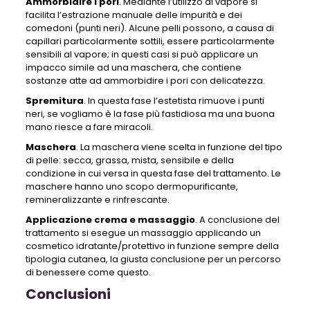
Ammorbidire i pori
. Mediante l’utilizzo di vapore si
facilita l’estrazione manuale delle impurità e dei
comedoni (punti neri). Alcune pelli possono, a causa di
capillari particolarmente sottili, essere particolarmente
sensibili al vapore; in questi casi si può applicare un
impacco simile ad una maschera, che contiene
sostanze atte ad ammorbidire i pori con delicatezza.
Spremitura
. In questa fase l’estetista rimuove i punti
neri, se vogliamo è la fase più fastidiosa ma una buona
mano riesce a fare miracoli.
Maschera
. La maschera viene scelta in funzione del tipo
di pelle: secca, grassa, mista, sensibile e della
condizione in cui versa in questa fase del trattamento. Le
maschere hanno uno scopo dermopurificante,
remineralizzante e rinfrescante.
Applicazione crema e massaggio
. A conclusione del
trattamento si esegue un massaggio applicando un
cosmetico idratante/protettivo in funzione sempre della
tipologia cutanea, la giusta conclusione per un percorso
di benessere come questo.
Conclusioni