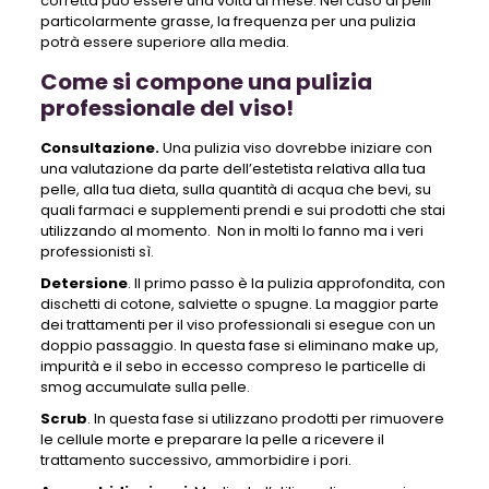
corretta può essere una volta al mese. Nel caso di pelli
particolarmente grasse, la frequenza per una pulizia
potrà essere superiore alla media.
Come si compone una pulizia
professionale del viso!
Consultazione.
Una pulizia viso dovrebbe iniziare con
una valutazione da parte dell’estetista relativa alla tua
pelle, alla tua dieta, sulla quantità di acqua che bevi, su
quali farmaci e supplementi prendi e sui prodotti che stai
utilizzando al momento. Non in molti lo fanno ma i veri
professionisti sì.
Detersione
. Il primo passo è la pulizia approfondita, con
dischetti di cotone, salviette o spugne. La maggior parte
dei trattamenti per il viso professionali si esegue con un
doppio passaggio. In questa fase si eliminano make up,
impurità e il sebo in eccesso compreso le particelle di
smog accumulate sulla pelle.
Scrub
. In questa fase si utilizzano prodotti per rimuovere
le cellule morte e preparare la pelle a ricevere il
trattamento successivo, ammorbidire i pori.