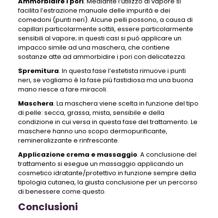
Ammorbidire i pori
. Mediante l’utilizzo di vapore si
facilita l’estrazione manuale delle impurità e dei
comedoni (punti neri). Alcune pelli possono, a causa di
capillari particolarmente sottili, essere particolarmente
sensibili al vapore; in questi casi si può applicare un
impacco simile ad una maschera, che contiene
sostanze atte ad ammorbidire i pori con delicatezza.
Spremitura
. In questa fase l’estetista rimuove i punti
neri, se vogliamo è la fase più fastidiosa ma una buona
mano riesce a fare miracoli.
Maschera
. La maschera viene scelta in funzione del tipo
di pelle: secca, grassa, mista, sensibile e della
condizione in cui versa in questa fase del trattamento. Le
maschere hanno uno scopo dermopurificante,
remineralizzante e rinfrescante.
Applicazione crema e massaggio
. A conclusione del
trattamento si esegue un massaggio applicando un
cosmetico idratante/protettivo in funzione sempre della
tipologia cutanea, la giusta conclusione per un percorso
di benessere come questo.
Conclusioni