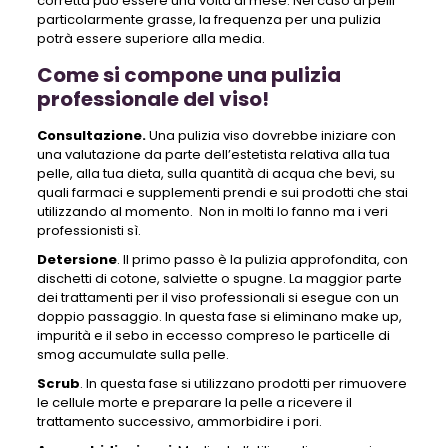
corretta può essere una volta al mese. Nel caso di pelli
particolarmente grasse, la frequenza per una pulizia
potrà essere superiore alla media.
Come si compone una pulizia
professionale del viso!
Consultazione.
Una pulizia viso dovrebbe iniziare con
una valutazione da parte dell’estetista relativa alla tua
pelle, alla tua dieta, sulla quantità di acqua che bevi, su
quali farmaci e supplementi prendi e sui prodotti che stai
utilizzando al momento. Non in molti lo fanno ma i veri
professionisti sì.
Detersione
. Il primo passo è la pulizia approfondita, con
dischetti di cotone, salviette o spugne. La maggior parte
dei trattamenti per il viso professionali si esegue con un
doppio passaggio. In questa fase si eliminano make up,
impurità e il sebo in eccesso compreso le particelle di
smog accumulate sulla pelle.
Scrub
. In questa fase si utilizzano prodotti per rimuovere
le cellule morte e preparare la pelle a ricevere il
trattamento successivo, ammorbidire i pori.