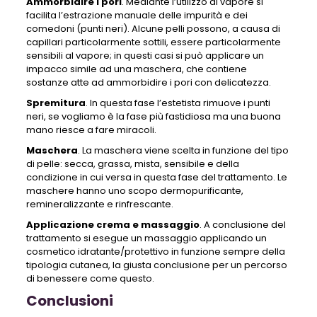
Ammorbidire i pori
. Mediante l’utilizzo di vapore si
facilita l’estrazione manuale delle impurità e dei
comedoni (punti neri). Alcune pelli possono, a causa di
capillari particolarmente sottili, essere particolarmente
sensibili al vapore; in questi casi si può applicare un
impacco simile ad una maschera, che contiene
sostanze atte ad ammorbidire i pori con delicatezza.
Spremitura
. In questa fase l’estetista rimuove i punti
neri, se vogliamo è la fase più fastidiosa ma una buona
mano riesce a fare miracoli.
Maschera
. La maschera viene scelta in funzione del tipo
di pelle: secca, grassa, mista, sensibile e della
condizione in cui versa in questa fase del trattamento. Le
maschere hanno uno scopo dermopurificante,
remineralizzante e rinfrescante.
Applicazione crema e massaggio
. A conclusione del
trattamento si esegue un massaggio applicando un
cosmetico idratante/protettivo in funzione sempre della
tipologia cutanea, la giusta conclusione per un percorso
di benessere come questo.
Conclusioni