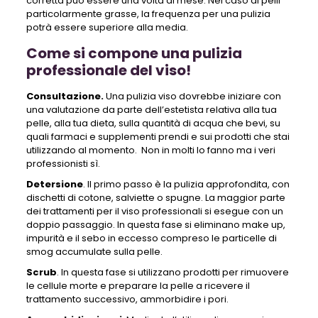
corretta può essere una volta al mese. Nel caso di pelli
particolarmente grasse, la frequenza per una pulizia
potrà essere superiore alla media.
Come si compone una pulizia
professionale del viso!
Consultazione.
Una pulizia viso dovrebbe iniziare con
una valutazione da parte dell’estetista relativa alla tua
pelle, alla tua dieta, sulla quantità di acqua che bevi, su
quali farmaci e supplementi prendi e sui prodotti che stai
utilizzando al momento. Non in molti lo fanno ma i veri
professionisti sì.
Detersione
. Il primo passo è la pulizia approfondita, con
dischetti di cotone, salviette o spugne. La maggior parte
dei trattamenti per il viso professionali si esegue con un
doppio passaggio. In questa fase si eliminano make up,
impurità e il sebo in eccesso compreso le particelle di
smog accumulate sulla pelle.
Scrub
. In questa fase si utilizzano prodotti per rimuovere
le cellule morte e preparare la pelle a ricevere il
trattamento successivo, ammorbidire i pori.