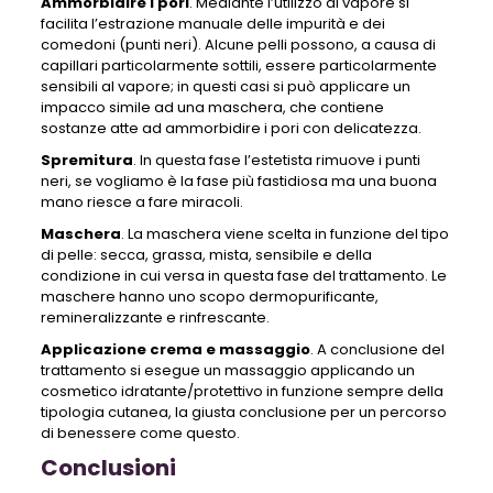
Ammorbidire i pori
. Mediante l’utilizzo di vapore si
facilita l’estrazione manuale delle impurità e dei
comedoni (punti neri). Alcune pelli possono, a causa di
capillari particolarmente sottili, essere particolarmente
sensibili al vapore; in questi casi si può applicare un
impacco simile ad una maschera, che contiene
sostanze atte ad ammorbidire i pori con delicatezza.
Spremitura
. In questa fase l’estetista rimuove i punti
neri, se vogliamo è la fase più fastidiosa ma una buona
mano riesce a fare miracoli.
Maschera
. La maschera viene scelta in funzione del tipo
di pelle: secca, grassa, mista, sensibile e della
condizione in cui versa in questa fase del trattamento. Le
maschere hanno uno scopo dermopurificante,
remineralizzante e rinfrescante.
Applicazione crema e massaggio
. A conclusione del
trattamento si esegue un massaggio applicando un
cosmetico idratante/protettivo in funzione sempre della
tipologia cutanea, la giusta conclusione per un percorso
di benessere come questo.
Conclusioni