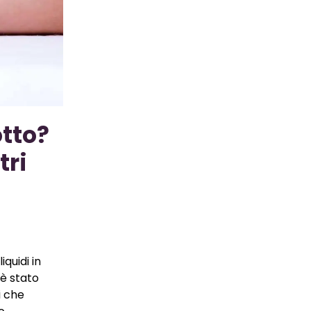
tto?
tri
liquidi in
 è stato
i che