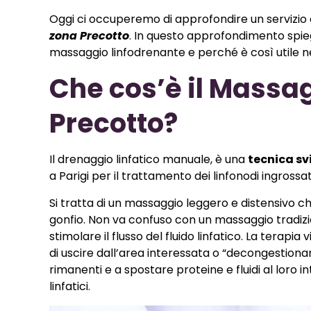
Oggi ci occuperemo di approfondire un servizio c
zona Precotto
. In questo approfondimento spieg
massaggio linfodrenante e perché è così utile n
Che cos’è il Massa
Precotto?
Il drenaggio linfatico manuale, è una
tecnica sv
a Parigi per il trattamento dei linfonodi ingrossat
Si tratta di un massaggio leggero e distensivo c
gonfio. Non va confuso con un massaggio tradiziona
stimolare il flusso del fluido linfatico. La terap
di uscire dall’area interessata o “decongestionare”
rimanenti e a spostare proteine ​​e fluidi al loro i
linfatici.