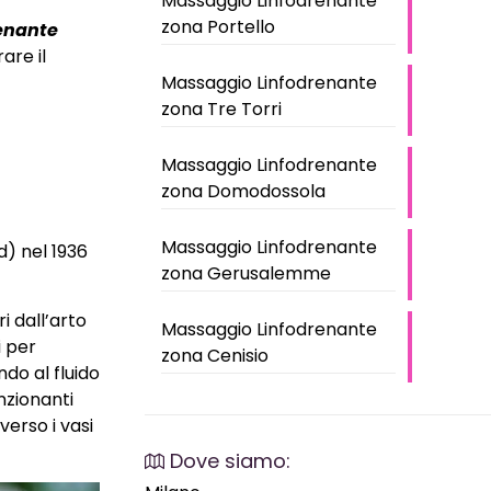
Massaggio Linfodrenante
zona Portello
enante
are il
Massaggio Linfodrenante
zona Tre Torri
Massaggio Linfodrenante
zona Domodossola
Massaggio Linfodrenante
d) nel 1936
zona Gerusalemme
i dall’arto
Massaggio Linfodrenante
i per
zona Cenisio
ndo al fluido
unzionanti
averso i vasi
Dove siamo: