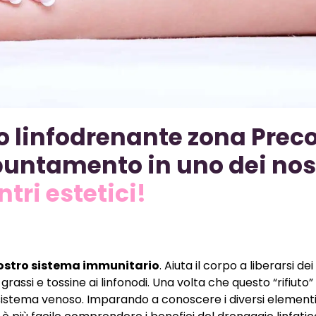
 linfodrenante zona Preco
puntamento in uno dei nos
ntri estetici!
nostro sistema immunitario
. Aiuta il corpo a liberarsi dei 
rassi e tossine ai linfonodi. Una volta che questo “rifiuto”
nel sistema venoso. Imparando a conoscere i diversi element