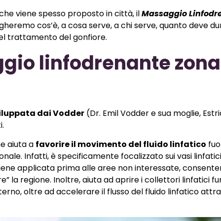
he viene spesso proposto in città, il
Massaggio Linfodr
heremo cos’è, a cosa serve, a chi serve, quanto deve dur
el trattamento del gonfiore.
ggio linfodrenante zona
iluppata dai Vodder
(Dr. Emil Vodder e sua moglie, Estri
i.
he aiuta a
favorire il movimento del fluido linfatico
fuor
le. Infatti, è specificamente focalizzato sui vasi linfatic
ia viene applicata prima alle aree non interessate, consente
 la regione. Inoltre, aiuta ad aprire i collettori linfatici f
nterno, oltre ad accelerare il flusso del fluido linfatico attr