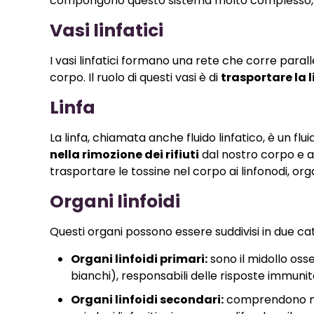
compongono questo sistema molto complesso, è p
Vasi linfatici
I vasi linfatici formano una rete che corre parall
corpo. Il ruolo di questi vasi è di
trasportare la l
Linfa
La linfa, chiamata anche fluido linfatico, è un f
nella rimozione dei rifiuti
dal nostro corpo e an
trasportare le tossine nel corpo ai linfonodi, orga
Organi linfoidi
Questi organi possono essere suddivisi in due cate
Organi linfoidi primari:
sono il midollo oss
bianchi), responsabili delle risposte immunit
Organi linfoidi secondari:
comprendono milz