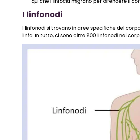
qui che i linfociti migrano per difendere il c
I linfonodi
I linfonodi si trovano in aree specifiche del corp
linfa. In tutto, ci sono oltre 800 linfonodi nel co