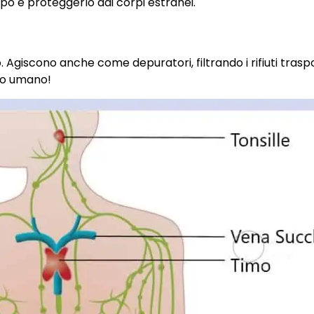
orpo e proteggerlo dai corpi estranei.
o. Agiscono anche come depuratori, filtrando i rifiuti traspo
rpo umano!