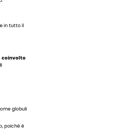
o.
in tutto il
,
coinvolto
i
 come globuli
o, poiché è