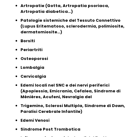
Artropatie (Gotta, Artropatia psoriaca,
Artropatia diabetica…)
Patologie sistemiche del Tessuto Connettivo
(Lupus Eritematoso, sclerodermia, polimiosite,
dermatomiosite…)
Borsiti
Periartriti
Osteoporosi
Lombalgia
Cervicalgia
Edemi locali nel SNC e dei nervi periferici
(Apoplessia, Emicrania, Cefalea, Sindrome di
Ménières, Acufeni, Nevralgia del
Trigemino, Sclerosi Multipla, Sindrome di Down,
Paralisi Cerebrale Infantile)
Edemi Venosi
Sindrome Post Trombotica