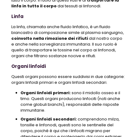
tutto il corpo. Il ruolo di questi vasi è di
trasportare la
linfa in tutto il corpo
dai tessuti ai linfonodi.
Linfa
La linfa, chiamata anche fluido linfatico, è un fluido
biancastro di composizione simile al plasma sanguigno,
coinvolto nella rimozione dei rifiuti
dal nostro corpo
e anche nella sorveglianza immunitaria. Il suo ruolo è
quello di trasportare le tossine nel corpo ai linfonodi,
organi che filtrano sostanze nocive e rifiuti.
Organi linfoidi
Questi organi possono essere suddivisi in due categorie:
organi linfoidi primari e organi linfoidi secondari.
Organi linfoidi primari:
sono il midollo osseo e il
timo. Questi organi producono linfociti (noti anche
come globuli bianchi), responsabili delle risposte
immunitarie.
Organi linfoidi secondari:
comprendono milza,
tonsille e linfonodi, questi sono le sentinelle del
corpo, poiché è qui che i linfociti migrano per
difendere il corpo e proteggerlo dai corpi estranei.