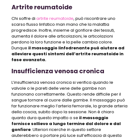
Artrite reumatoide
Chi soffre di
artrite reumatoide
, può riscontrare uno
scarso flusso linfatico man mano che la malattia
progredisce. Inoltre, insieme al gonfiore dei tessuti,
aumenta il dolore alle articolazioni, le articolazioni
perdono la loro funzione e la pelle cambia colore.
Dunque
il massaggio linfodrenante può aiutare ad
alleviare questi sintomi dell’artrite reumatoide in
fase avanzata.
Insufficienza venosa cronica
L’insufficienza venosa cronica si verifica quando le
valvole o le pareti delle vene delle gambe non
funzionano correttamente. Questo rende difficile per il
sangue tornare al cuore dalle gambe. Il massaggio può
far funzionare meglio l’arteria femorale, la grande arteria
della coscia, subito dopo la sessione. Non è chiaro
quanto dura questo impatto o se
il massaggio
fornisce sollievo a lungo termine dal dolore e dal
gonfiore
. Ulteriori ricerche in questo settore
aiuterebbero a portare più luce sull’efficacia di questa