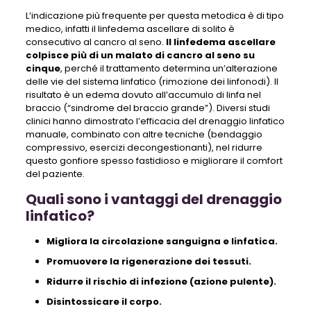
L’indicazione più frequente per questa metodica è di tipo
medico, infatti il linfedema ascellare di solito è
consecutivo al cancro al seno.
Il linfedema ascellare
colpisce più di un malato di cancro al seno su
cinque
, perché il trattamento determina un’alterazione
delle vie del sistema linfatico (rimozione dei linfonodi). Il
risultato è un edema dovuto all’accumulo di linfa nel
braccio (“sindrome del braccio grande”). Diversi studi
clinici hanno dimostrato l’efficacia del drenaggio linfatico
manuale, combinato con altre tecniche (bendaggio
compressivo, esercizi decongestionanti), nel ridurre
questo gonfiore spesso fastidioso e migliorare il comfort
del paziente.
Quali sono i vantaggi del drenaggio
linfatico?
Migliora la circolazione sanguigna e linfatica.
Promuovere la rigenerazione dei tessuti.
Ridurre il rischio di infezione (azione pulente).
Disintossicare il corpo.