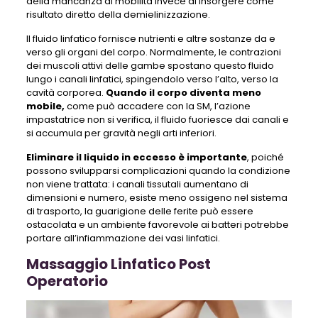
della mancanza di mobilità invece di insorgere come
risultato diretto della demielinizzazione.
Il fluido linfatico fornisce nutrienti e altre sostanze da e
verso gli organi del corpo. Normalmente, le contrazioni
dei muscoli attivi delle gambe spostano questo fluido
lungo i canali linfatici, spingendolo verso l’alto, verso la
cavità corporea.
Quando il corpo diventa meno
mobile,
come può accadere con la SM, l’azione
impastatrice non si verifica, il fluido fuoriesce dai canali e
si accumula per gravità negli arti inferiori.
Eliminare il liquido in eccesso è importante
, poiché
possono svilupparsi complicazioni quando la condizione
non viene trattata: i canali tissutali aumentano di
dimensioni e numero, esiste meno ossigeno nel sistema
di trasporto, la guarigione delle ferite può essere
ostacolata e un ambiente favorevole ai batteri potrebbe
portare all’infiammazione dei vasi linfatici.
Massaggio Linfatico Post
Operatorio