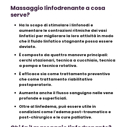
Massaggio linfodrenante a cosa
serve?
Ha lo scopo di stimolare i linfonodi e
aumentare le contrazioni ritmiche dei vasi
linfatici per migliorare la loro attività in modo
che il fluido linfatico stagnante possa essere
deviato.
É composto da quattro manovre principali:
cerchi stazionari, tecnica a cucchiaio, tecnica
a pompa e tecnica rotativa.
È efficace sia come trattamento preventivo
che come trattamento riabilitativo
postoperatorio.
Aumenta anche il flusso sanguigno nelle vene
profonde e superficiali.
Oltre al linfedema, può essere utile in
condizioni come l’edema post-traumatico e
post-chirurgico e le cure palliative.