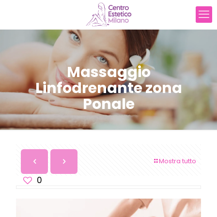
Massaggio
Linfodrenante zona
Ponale
Mostra tutto
0