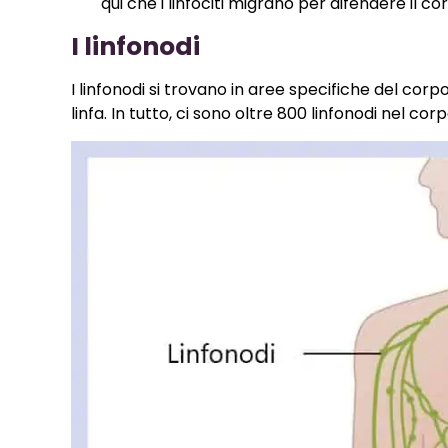
qui che i linfociti migrano per difendere il c
I linfonodi
I linfonodi si trovano in aree specifiche del corp
linfa. In tutto, ci sono oltre 800 linfonodi nel co