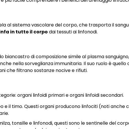
iù facile comprendere i benefici del drenaggio linfatic
ela al sistema vascolare del corpo, che trasporta il sangue 
infa in tutto il corpo
dai tessuti ai linfonodi.
luido biancastro di composizione simile al plasma sanguigno
che nella sorveglianza immunitaria. Il suo ruolo è quello d
ni che filtrano sostanze nocive e rifiuti.
gorie: organi linfoidi primari e organi linfoidi secondari.
eo e il timo. Questi organi producono linfociti (noti anche
arie.
a, tonsille e linfonodi, questi sono le sentinelle del corp