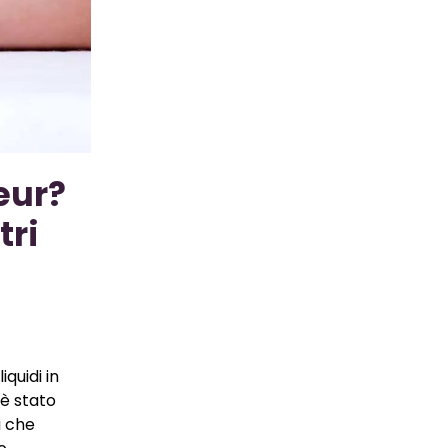
eur?
tri
liquidi in
 è stato
i che