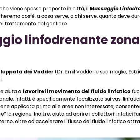
he viene spesso proposto in città, il
Massaggio Linfodr
heremo cos’è, a cosa serve, a chi serve, quanto deve dura
el trattamento del gonfiore.
ggio linfodrenante zona
iluppata dai Vodder
(Dr. Emil Vodder e sua moglie, Estri
i.
he aiuta a
favorire il movimento del fluido linfatico
fuor
le. Infatti, è specificamente focalizzato sui vasi linfatic
ia viene applicata prima alle aree non interessate, consente
 la regione. Inoltre, aiuta ad aprire i collettori linfatici f
nterno, oltre ad accelerare il flusso del fluido linfatico attr