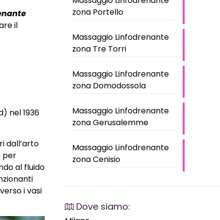
Massaggio Linfodrenante
zona Portello
enante
re il
Massaggio Linfodrenante
zona Tre Torri
Massaggio Linfodrenante
zona Domodossola
Massaggio Linfodrenante
d) nel 1936
zona Gerusalemme
i dall’arto
Massaggio Linfodrenante
i per
zona Cenisio
ndo al fluido
unzionanti
averso i vasi
Dove siamo: