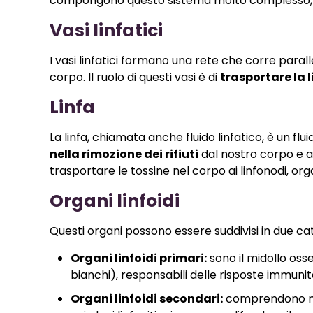
compongono questo sistema molto complesso, è p
Vasi linfatici
I vasi linfatici formano una rete che corre parall
corpo. Il ruolo di questi vasi è di
trasportare la l
Linfa
La linfa, chiamata anche fluido linfatico, è un f
nella rimozione dei rifiuti
dal nostro corpo e an
trasportare le tossine nel corpo ai linfonodi, orga
Organi linfoidi
Questi organi possono essere suddivisi in due cate
Organi linfoidi primari:
sono il midollo oss
bianchi), responsabili delle risposte immunit
Organi linfoidi secondari:
comprendono milz