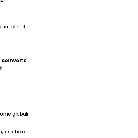
o.
in tutto il
,
coinvolto
i
 come globuli
o, poiché è