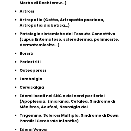
Morbo di Bechterew…)
Artrosi
Artropatie (Gotta, Artropatia psoriaca,
Artropatia diabetica…)
Patologie sistemiche del Tessuto Connettivo
(Lupus Eritematoso, sclerodermia, polimiosite,
dermatomiosite…)
Borsiti
Periartriti
Osteoporosi
Lombalgia
Cervicalgia
Edemi locali nel SNC e dei nervi periferici
(Apoplessia, Emicrania, Cefalea, Sindrome di
Ménières, Acufeni, Nevralgia del
Trigemino, Sclerosi Multipla, Sindrome di Down,
Paralisi Cerebrale Infantile)
Edemi Venosi