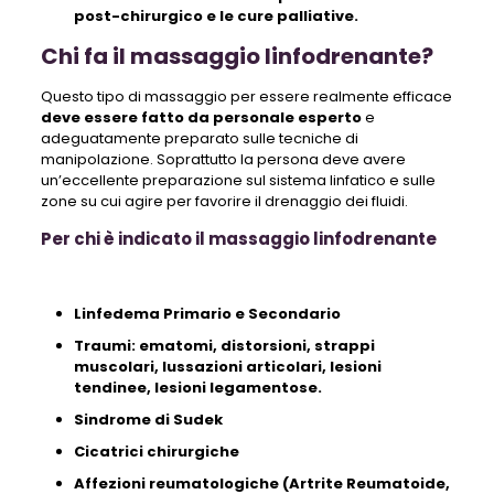
post-chirurgico e le cure palliative.
Chi fa il massaggio linfodrenante?
Questo tipo di massaggio per essere realmente efficace
deve essere fatto da personale esperto
e
adeguatamente preparato sulle tecniche di
manipolazione. Soprattutto la persona deve avere
un’eccellente preparazione sul sistema linfatico e sulle
zone su cui agire per favorire il drenaggio dei fluidi.
Per chi è indicato il massaggio linfodrenante
Linfedema Primario e Secondario
Traumi: ematomi, distorsioni, strappi
muscolari, lussazioni articolari, lesioni
tendinee, lesioni legamentose.
Sindrome di Sudek
Cicatrici chirurgiche
Affezioni reumatologiche (Artrite Reumatoide,