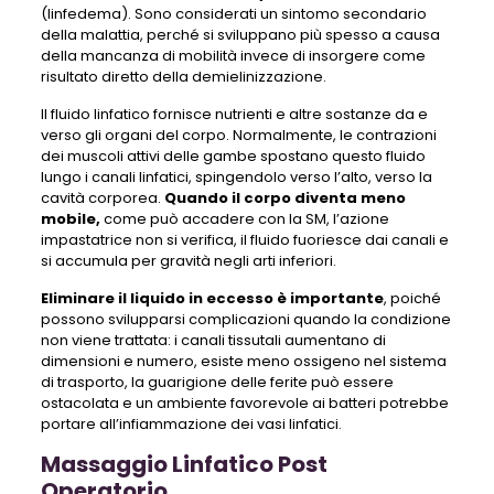
(linfedema). Sono considerati un sintomo secondario
della malattia, perché si sviluppano più spesso a causa
della mancanza di mobilità invece di insorgere come
risultato diretto della demielinizzazione.
Il fluido linfatico fornisce nutrienti e altre sostanze da e
verso gli organi del corpo. Normalmente, le contrazioni
dei muscoli attivi delle gambe spostano questo fluido
lungo i canali linfatici, spingendolo verso l’alto, verso la
cavità corporea.
Quando il corpo diventa meno
mobile,
come può accadere con la SM, l’azione
impastatrice non si verifica, il fluido fuoriesce dai canali e
si accumula per gravità negli arti inferiori.
Eliminare il liquido in eccesso è importante
, poiché
possono svilupparsi complicazioni quando la condizione
non viene trattata: i canali tissutali aumentano di
dimensioni e numero, esiste meno ossigeno nel sistema
di trasporto, la guarigione delle ferite può essere
ostacolata e un ambiente favorevole ai batteri potrebbe
portare all’infiammazione dei vasi linfatici.
Massaggio Linfatico Post
Operatorio