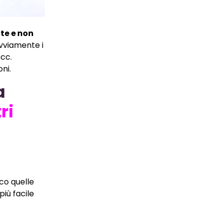
ite e non
Ovviamente i
ecc.
ni.
a
ri
ico quelle
iù facile