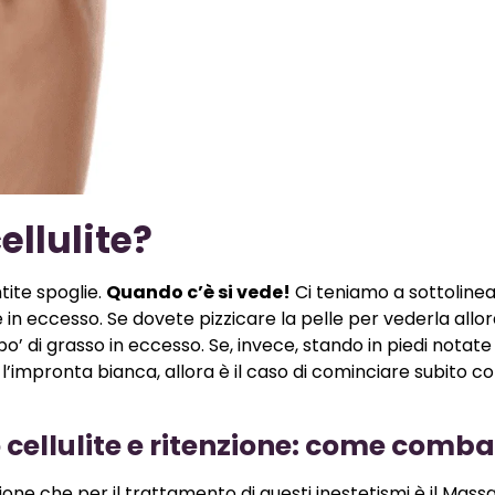
ellulite?
ntite spoglie.
Quando c’è si vede!
Ci teniamo a sottolinea
in eccesso. Se dovete pizzicare la pelle per vederla allo
po’ di grasso in eccesso. Se, invece, stando in piedi notate
’impronta bianca, allora è il caso di cominciare subito c
ellulite e ritenzione: come comba
zione che per il trattamento di questi inestetismi è il Mass