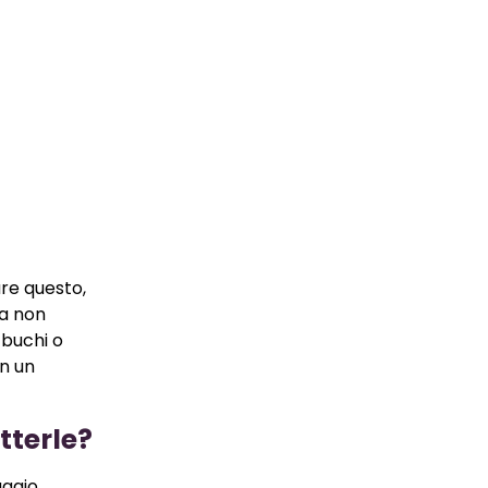
re questo,
ra non
 buchi o
on un
tterle?
aggio