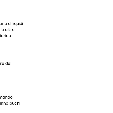
o di liquidi
le altre
idrica
bre del
rmando i
ranno buchi