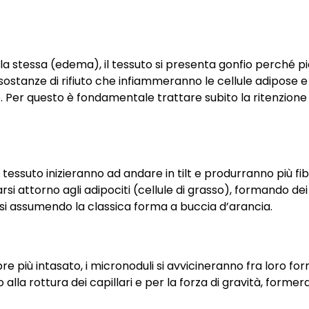
a stessa (edema), il tessuto si presenta gonfio perché pien
 sostanze di rifiuto che infiammeranno le cellule adipose e 
o. Per questo è fondamentale trattare subito la ritenzione 
l tessuto inizieranno ad andare in tilt e produrranno più fi
si attorno agli adipociti (cellule di grasso), formando dei
rsi assumendo la classica forma a buccia d’arancia.
re più intasato, i micronoduli si avvicineranno fra loro fo
alla rottura dei capillari e per la forza di gravità, forme