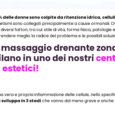
% delle donne sono colpite da ritenzione idrica, cellul
etismi sono collegati principalmente a cause ormonali. 
versi fattori, tra cui: stile di vita, forma fisica, patologie 
dere meglio la radice del problema e le possibili soluzio
uo massaggio drenante zon
lano in uno dei nostri
cent
estetici!
una vera e propria infiammazione delle cellule, nello specif
i sviluppa in 3 stadi
che vanno dal meno grave e anche p