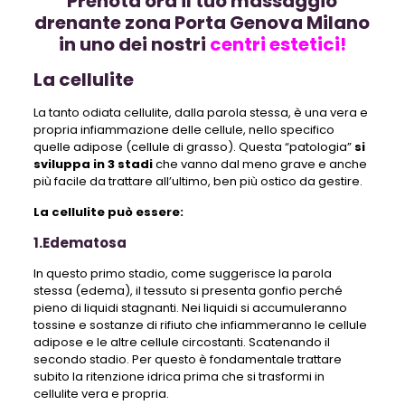
Prenota ora il tuo massaggio
drenante zona Porta Genova Milano
in uno dei nostri
centri estetici!
La cellulite
La tanto odiata cellulite, dalla parola stessa, è una vera e
propria infiammazione delle cellule, nello specifico
quelle adipose (cellule di grasso). Questa “patologia”
si
sviluppa in 3 stadi
che vanno dal meno grave e anche
più facile da trattare all’ultimo, ben più ostico da gestire.
La cellulite può essere:
1.Edematosa
In questo primo stadio, come suggerisce la parola
stessa (edema), il tessuto si presenta gonfio perché
pieno di liquidi stagnanti. Nei liquidi si accumuleranno
tossine e sostanze di rifiuto che infiammeranno le cellule
adipose e le altre cellule circostanti. Scatenando il
secondo stadio. Per questo è fondamentale trattare
subito la ritenzione idrica prima che si trasformi in
cellulite vera e propria.