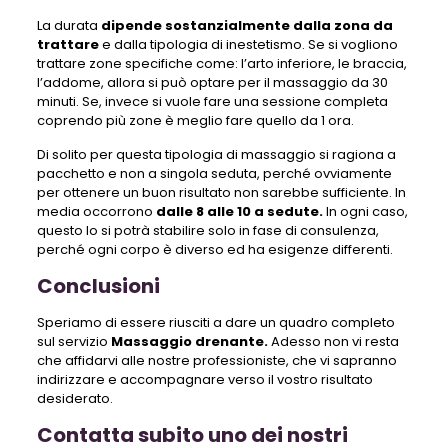
La durata
dipende sostanzialmente dalla zona da
trattare
e dalla tipologia di inestetismo. Se si vogliono
trattare zone specifiche come: l’arto inferiore, le braccia,
l’addome, allora si può optare per il massaggio da 30
minuti. Se, invece si vuole fare una sessione completa
coprendo più zone è meglio fare quello da 1 ora.
Di solito per questa tipologia di massaggio si ragiona a
pacchetto e non a singola seduta, perché ovviamente
per ottenere un buon risultato non sarebbe sufficiente. In
media occorrono
dalle 8 alle 10 a sedute.
In ogni caso,
questo lo si potrà stabilire solo in fase di consulenza,
perché ogni corpo è diverso ed ha esigenze differenti.
Conclusioni
Speriamo di essere riusciti a dare un quadro completo
sul servizio
Massaggio drenante.
Adesso non vi resta
che affidarvi alle nostre professioniste, che vi sapranno
indirizzare e accompagnare verso il vostro risultato
desiderato.
Contatta subito uno dei nostri