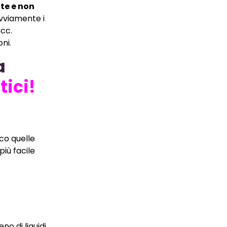
ite e non
Ovviamente i
ecc.
ni.
a
tici!
ico quelle
iù facile
o di liquidi