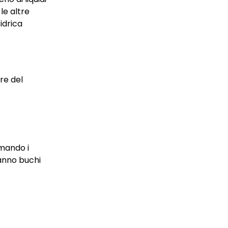
le altre
idrica
bre del
rmando i
ranno buchi