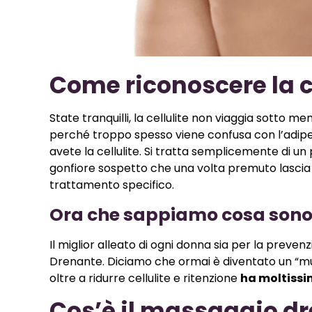
Come riconoscere la c
State tranquilli, la cellulite non viaggia sotto me
perché troppo spesso viene confusa con l’adipe 
avete la cellulite. Si tratta semplicemente di un 
gonfiore sospetto che una volta premuto lascia l
trattamento specifico.
Ora che sappiamo cosa sono c
Il miglior alleato di ogni donna sia per la preven
Drenante. Diciamo che ormai è diventato un “mu
oltre a ridurre cellulite e ritenzione
ha moltissi
Cos’è il massaggio d