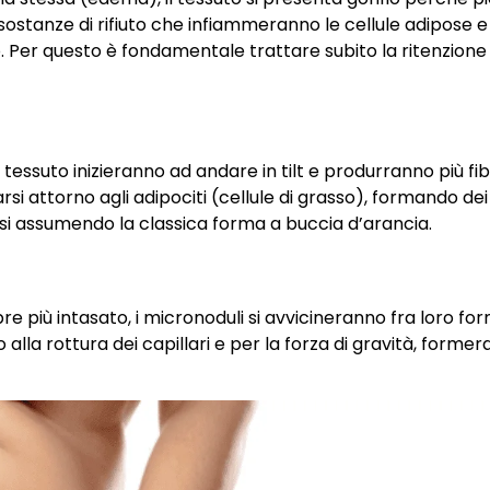
 sostanze di rifiuto che infiammeranno le cellule adipose e 
o. Per questo è fondamentale trattare subito la ritenzione 
l tessuto inizieranno ad andare in tilt e produrranno più fi
si attorno agli adipociti (cellule di grasso), formando dei
rsi assumendo la classica forma a buccia d’arancia.
re più intasato, i micronoduli si avvicineranno fra loro fo
alla rottura dei capillari e per la forza di gravità, forme