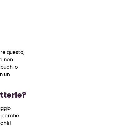
re questo,
ra non
 buchi o
on un
tterle?
aggio
o perché
rché!