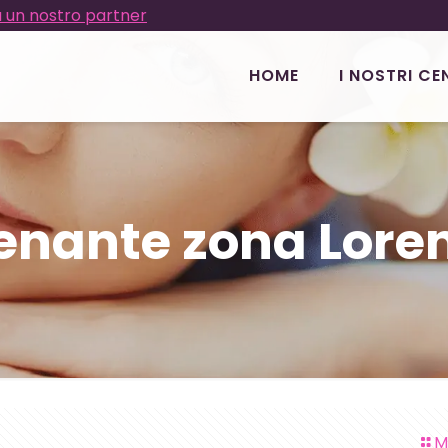
 un nostro partner
HOME
I NOSTRI CE
enante zona Loren
M