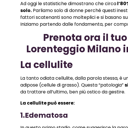
Ad oggi le statistiche dimostrano che circa
l’80
solo.
Parliamo solo di donne perché questi inest
fattori scatenanti sono molteplici e si basano su di
Iniziamo partendo dalle fondamenta, per compren
Prenota ora il t
Lorenteggio Milano i
La cellulite
La tanto odiata cellulite, dalla parola stessa, è 
adipose (cellule di grasso). Questa “patologia”
s
da trattare all’ultimo, ben più ostico da gestire.
La cellulite può essere:
1.Edematosa
In questo primo stadio, come suggerisce la parol