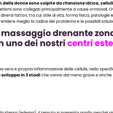
% delle donne sono colpite da ritenzione idrica, cellul
etismi sono collegati principalmente a cause ormonali. 
versi fattori, tra cui: stile di vita, forma fisica, patologie 
dere meglio la radice del problema e le possibili soluzio
uo massaggio drenante zon
n uno dei nostri
centri este
una vera e propria infiammazione delle cellule, nello specif
i sviluppa in 3 stadi
che vanno dal meno grave e anche p
a stessa (edema), il tessuto si presenta gonfio perché pien