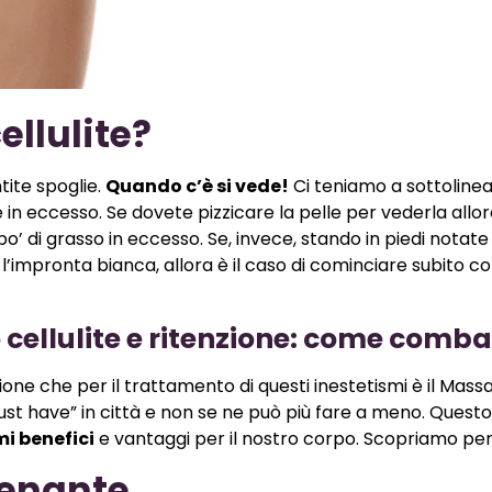
ellulite?
ntite spoglie.
Quando c’è si vede!
Ci teniamo a sottolinea
in eccesso. Se dovete pizzicare la pelle per vederla allo
po’ di grasso in eccesso. Se, invece, stando in piedi notate
’impronta bianca, allora è il caso di cominciare subito c
ellulite e ritenzione: come comba
zione che per il trattamento di questi inestetismi è il Mass
st have” in città e non se ne può più fare a meno. Quest
mi benefici
e vantaggi per il nostro corpo. Scopriamo pe
renante