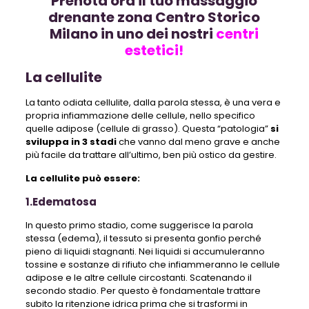
Prenota ora il tuo massaggio
drenante zona Centro Storico
Milano in uno dei nostri
centri
estetici!
La cellulite
La tanto odiata cellulite, dalla parola stessa, è una vera e
propria infiammazione delle cellule, nello specifico
quelle adipose (cellule di grasso). Questa “patologia”
si
sviluppa in 3 stadi
che vanno dal meno grave e anche
più facile da trattare all’ultimo, ben più ostico da gestire.
La cellulite può essere:
1.Edematosa
In questo primo stadio, come suggerisce la parola
stessa (edema), il tessuto si presenta gonfio perché
pieno di liquidi stagnanti. Nei liquidi si accumuleranno
tossine e sostanze di rifiuto che infiammeranno le cellule
adipose e le altre cellule circostanti. Scatenando il
secondo stadio. Per questo è fondamentale trattare
subito la ritenzione idrica prima che si trasformi in