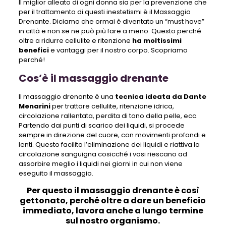
Il miglior alleato di ogni donna sia per la prevenzione che
per il trattamento di questi inestetismi è il Massaggio
Drenante. Diciamo che ormai è diventato un “must have”
in città e non se ne può più fare a meno. Questo perché
oltre a ridurre cellulite e ritenzione
ha moltissimi
benefici
e vantaggi per il nostro corpo. Scopriamo
perché!
Cos’è il massaggio drenante
Il massaggio drenante è una
tecnica ideata da Dante
Menarini
per trattare cellulite, ritenzione idrica,
circolazione rallentata, perdita di tono della pelle, ecc.
Partendo dai punti di scarico dei liquidi, si procede
sempre in direzione del cuore, con movimenti profondi e
lenti. Questo facilita l’eliminazione dei liquidi e riattiva la
circolazione sanguigna cosicché i vasi riescano ad
assorbire meglio i liquidi nei giorni in cui non viene
eseguito il massaggio.
Per questo il massaggio drenante è così
gettonato, perché oltre a dare un beneficio
immediato, lavora anche a lungo termine
sul nostro organismo.