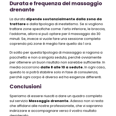
Durata e frequenza del massaggio
drenante
La durata
dipende sostanzialmente dalla zona da
trattare
e dalla tipologia di inestetismo. Se si vogliono
trattare zone specifiche come: l’arto inferiore, le braccia,
l’addome, allora si può optare per il massaggio da 30
minuti. Se, invece si vuole fare una sessione completa
coprendo più zone è meglio fare quello da 1 ora.
Di solito per questa tipologia di massaggio si ragiona a
pacchetto e non a singola seduta, perché ovviamente
per ottenere un buon risultato non sarebbe sufficiente. In
media occorrono
dalle 8 alle 10 a sedute.
In ogni caso,
questo lo si potrà stabilire solo in fase di consulenza,
perché ogni corpo è diverso ed ha esigenze differenti.
Conclusioni
Speriamo di essere riusciti a dare un quadro completo
sul servizio
Massaggio drenante.
Adesso non vi resta
che affidarvi alle nostre professioniste, che vi sapranno
indirizzare e accompagnare verso il vostro risultato
desiderato.