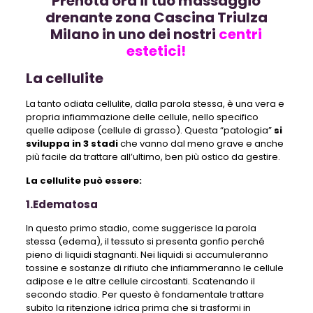
Prenota ora il tuo massaggio
drenante zona Cascina Triulza
Milano in uno dei nostri
centri
estetici!
La cellulite
La tanto odiata cellulite, dalla parola stessa, è una vera e
propria infiammazione delle cellule, nello specifico
quelle adipose (cellule di grasso). Questa “patologia”
si
sviluppa in 3 stadi
che vanno dal meno grave e anche
più facile da trattare all’ultimo, ben più ostico da gestire.
La cellulite può essere:
1.Edematosa
In questo primo stadio, come suggerisce la parola
stessa (edema), il tessuto si presenta gonfio perché
pieno di liquidi stagnanti. Nei liquidi si accumuleranno
tossine e sostanze di rifiuto che infiammeranno le cellule
adipose e le altre cellule circostanti. Scatenando il
secondo stadio. Per questo è fondamentale trattare
subito la ritenzione idrica prima che si trasformi in