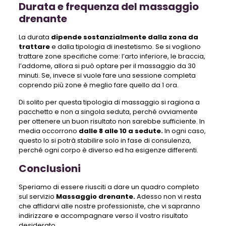
Durata e frequenza del massaggio
drenante
La durata
dipende sostanzialmente dalla zona da
trattare
e dalla tipologia di inestetismo. Se si vogliono
trattare zone specifiche come: l’arto inferiore, le braccia,
l’addome, allora si può optare per il massaggio da 30
minuti. Se, invece si vuole fare una sessione completa
coprendo più zone è meglio fare quello da 1 ora.
Di solito per questa tipologia di massaggio si ragiona a
pacchetto e non a singola seduta, perché ovviamente
per ottenere un buon risultato non sarebbe sufficiente. In
media occorrono
dalle 8 alle 10 a sedute.
In ogni caso,
questo lo si potrà stabilire solo in fase di consulenza,
perché ogni corpo è diverso ed ha esigenze differenti.
Conclusioni
Speriamo di essere riusciti a dare un quadro completo
sul servizio
Massaggio drenante.
Adesso non vi resta
che affidarvi alle nostre professioniste, che vi sapranno
indirizzare e accompagnare verso il vostro risultato
desiderato.