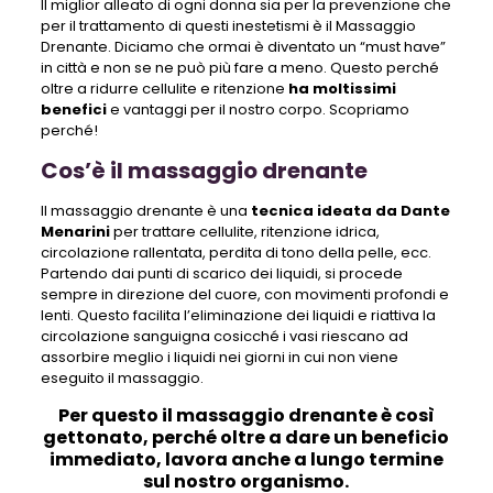
Il miglior alleato di ogni donna sia per la prevenzione che
per il trattamento di questi inestetismi è il Massaggio
Drenante. Diciamo che ormai è diventato un “must have”
in città e non se ne può più fare a meno. Questo perché
oltre a ridurre cellulite e ritenzione
ha moltissimi
benefici
e vantaggi per il nostro corpo. Scopriamo
perché!
Cos’è il massaggio drenante
Il massaggio drenante è una
tecnica ideata da Dante
Menarini
per trattare cellulite, ritenzione idrica,
circolazione rallentata, perdita di tono della pelle, ecc.
Partendo dai punti di scarico dei liquidi, si procede
sempre in direzione del cuore, con movimenti profondi e
lenti. Questo facilita l’eliminazione dei liquidi e riattiva la
circolazione sanguigna cosicché i vasi riescano ad
assorbire meglio i liquidi nei giorni in cui non viene
eseguito il massaggio.
Per questo il massaggio drenante è così
gettonato, perché oltre a dare un beneficio
immediato, lavora anche a lungo termine
sul nostro organismo.