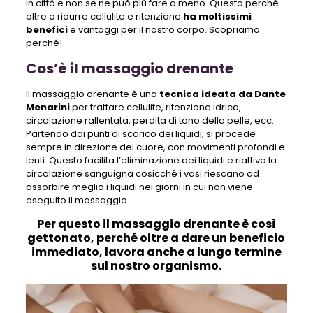
in città e non se ne può più fare a meno. Questo perché
oltre a ridurre cellulite e ritenzione
ha moltissimi
benefici
e vantaggi per il nostro corpo. Scopriamo
perché!
Cos’è il massaggio drenante
Il massaggio drenante è una
tecnica ideata da Dante
Menarini
per trattare cellulite, ritenzione idrica,
circolazione rallentata, perdita di tono della pelle, ecc.
Partendo dai punti di scarico dei liquidi, si procede
sempre in direzione del cuore, con movimenti profondi e
lenti. Questo facilita l’eliminazione dei liquidi e riattiva la
circolazione sanguigna cosicché i vasi riescano ad
assorbire meglio i liquidi nei giorni in cui non viene
eseguito il massaggio.
Per questo il massaggio drenante è così
gettonato, perché oltre a dare un beneficio
immediato, lavora anche a lungo termine
sul nostro organismo.