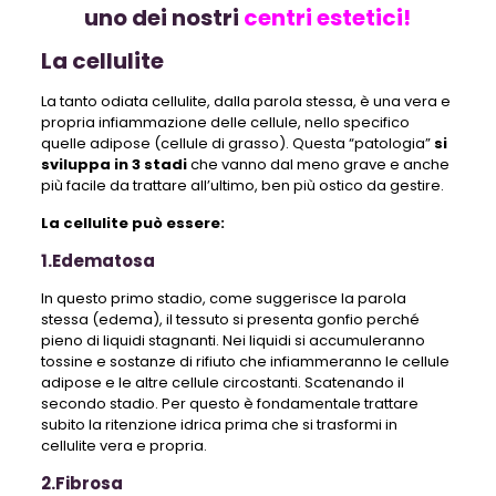
uno dei nostri
centri estetici!
La cellulite
La tanto odiata cellulite, dalla parola stessa, è una vera e
propria infiammazione delle cellule, nello specifico
quelle adipose (cellule di grasso). Questa “patologia”
si
sviluppa in 3 stadi
che vanno dal meno grave e anche
più facile da trattare all’ultimo, ben più ostico da gestire.
La cellulite può essere:
1.Edematosa
In questo primo stadio, come suggerisce la parola
stessa (edema), il tessuto si presenta gonfio perché
pieno di liquidi stagnanti. Nei liquidi si accumuleranno
tossine e sostanze di rifiuto che infiammeranno le cellule
adipose e le altre cellule circostanti. Scatenando il
secondo stadio. Per questo è fondamentale trattare
subito la ritenzione idrica prima che si trasformi in
cellulite vera e propria.
2.Fibrosa