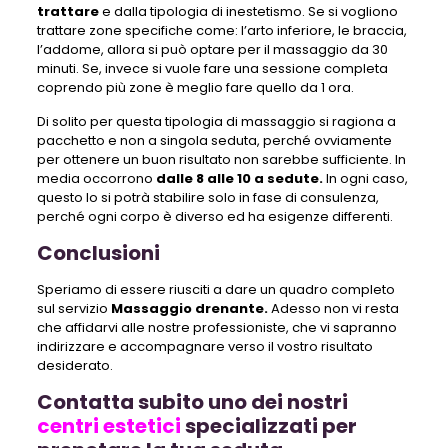
trattare
e dalla tipologia di inestetismo. Se si vogliono
trattare zone specifiche come: l’arto inferiore, le braccia,
l’addome, allora si può optare per il massaggio da 30
minuti. Se, invece si vuole fare una sessione completa
coprendo più zone è meglio fare quello da 1 ora.
Di solito per questa tipologia di massaggio si ragiona a
pacchetto e non a singola seduta, perché ovviamente
per ottenere un buon risultato non sarebbe sufficiente. In
media occorrono
dalle 8 alle 10 a sedute.
In ogni caso,
questo lo si potrà stabilire solo in fase di consulenza,
perché ogni corpo è diverso ed ha esigenze differenti.
Conclusioni
Speriamo di essere riusciti a dare un quadro completo
sul servizio
Massaggio drenante.
Adesso non vi resta
che affidarvi alle nostre professioniste, che vi sapranno
indirizzare e accompagnare verso il vostro risultato
desiderato.
Contatta subito uno dei nostri
centri estetici
specializzati per