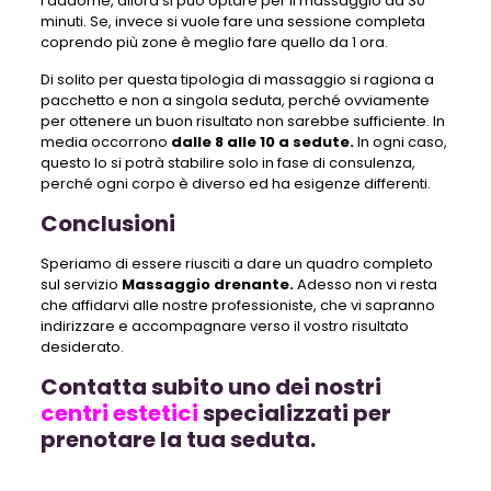
l’addome, allora si può optare per il massaggio da 30
minuti. Se, invece si vuole fare una sessione completa
coprendo più zone è meglio fare quello da 1 ora.
Di solito per questa tipologia di massaggio si ragiona a
pacchetto e non a singola seduta, perché ovviamente
per ottenere un buon risultato non sarebbe sufficiente. In
media occorrono
dalle 8 alle 10 a sedute.
In ogni caso,
questo lo si potrà stabilire solo in fase di consulenza,
perché ogni corpo è diverso ed ha esigenze differenti.
Conclusioni
Speriamo di essere riusciti a dare un quadro completo
sul servizio
Massaggio drenante.
Adesso non vi resta
che affidarvi alle nostre professioniste, che vi sapranno
indirizzare e accompagnare verso il vostro risultato
desiderato.
Contatta subito uno dei nostri
centri estetici
specializzati per
prenotare la tua seduta.