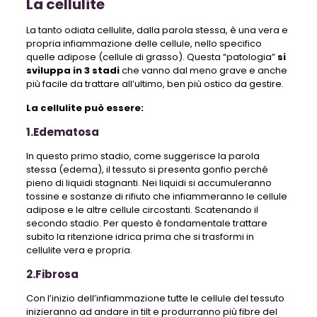
La cellulite
La tanto odiata cellulite, dalla parola stessa, è una vera e
propria infiammazione delle cellule, nello specifico
quelle adipose (cellule di grasso). Questa “patologia”
si
sviluppa in 3 stadi
che vanno dal meno grave e anche
più facile da trattare all’ultimo, ben più ostico da gestire.
La cellulite può essere:
1.Edematosa
In questo primo stadio, come suggerisce la parola
stessa (edema), il tessuto si presenta gonfio perché
pieno di liquidi stagnanti. Nei liquidi si accumuleranno
tossine e sostanze di rifiuto che infiammeranno le cellule
adipose e le altre cellule circostanti. Scatenando il
secondo stadio. Per questo è fondamentale trattare
subito la ritenzione idrica prima che si trasformi in
cellulite vera e propria.
2.Fibrosa
Con l’inizio dell’infiammazione tutte le cellule del tessuto
inizieranno ad andare in tilt e produrranno più fibre del