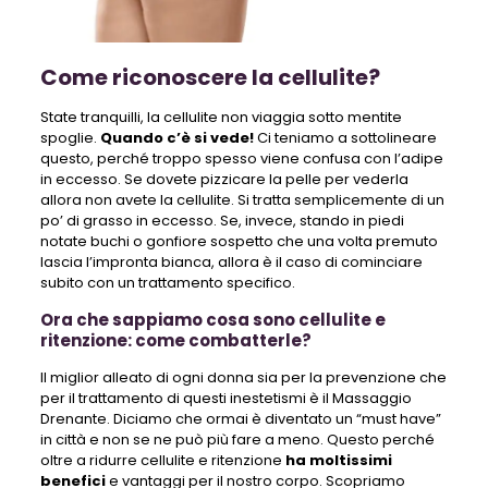
Come riconoscere la cellulite?
State tranquilli, la cellulite non viaggia sotto mentite
spoglie.
Quando c’è si vede!
Ci teniamo a sottolineare
questo, perché troppo spesso viene confusa con l’adipe
in eccesso. Se dovete pizzicare la pelle per vederla
allora non avete la cellulite. Si tratta semplicemente di un
po’ di grasso in eccesso. Se, invece, stando in piedi
notate buchi o gonfiore sospetto che una volta premuto
lascia l’impronta bianca, allora è il caso di cominciare
subito con un trattamento specifico.
Ora che sappiamo cosa sono cellulite e
ritenzione: come combatterle?
Il miglior alleato di ogni donna sia per la prevenzione che
per il trattamento di questi inestetismi è il Massaggio
Drenante. Diciamo che ormai è diventato un “must have”
in città e non se ne può più fare a meno. Questo perché
oltre a ridurre cellulite e ritenzione
ha moltissimi
benefici
e vantaggi per il nostro corpo. Scopriamo