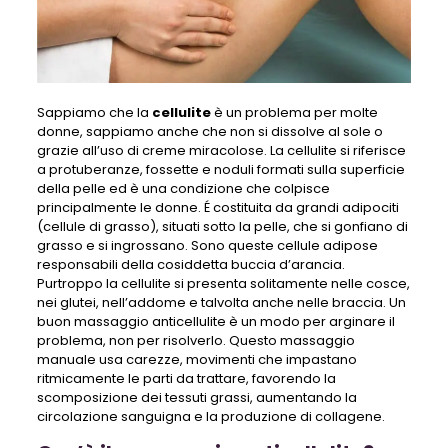
Sappiamo che la
cellulite
è un problema per molte
donne, sappiamo anche che non si dissolve al sole o
grazie all’uso di creme miracolose. La cellulite si riferisce
a protuberanze, fossette e noduli formati sulla superficie
della pelle ed è una condizione che colpisce
principalmente le donne. É costituita da grandi adipociti
(cellule di grasso), situati sotto la pelle, che si gonfiano di
grasso e si ingrossano. Sono queste cellule adipose
responsabili della cosiddetta buccia d’arancia.
Purtroppo la cellulite si presenta solitamente nelle cosce,
nei glutei, nell’addome e talvolta anche nelle braccia. Un
buon massaggio anticellulite è un modo per arginare il
problema, non per risolverlo. Questo massaggio
manuale usa carezze, movimenti che impastano
ritmicamente le parti da trattare, favorendo la
scomposizione dei tessuti grassi, aumentando la
circolazione sanguigna e la produzione di collagene.