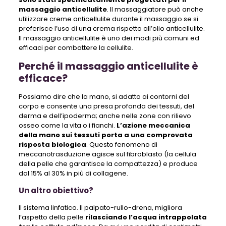
massaggio anticellulite
. Il massaggiatore può anche
utilizzare creme anticellulite durante il massaggio se si
preferisce l’uso di una crema rispetto all’olio anticellulite.
Il massaggio anticellulite è uno dei modi più comuni ed
efficaci per combattere la cellulite.
Perché il massaggio anticellulite è
efficace?
Possiamo dire che la mano, si adatta ai contorni del
corpo e consente una presa profonda dei tessuti, del
derma e dell’ipoderma; anche nelle zone con rilievo
osseo come la vita o i fianchi.
L’azione meccanica
della mano sui tessuti porta a una comprovata
risposta biologica
. Questo fenomeno di
meccanotrasduzione agisce sul fibroblasto (la cellula
della pelle che garantisce la compattezza) e produce
dal 15% al ​​30% in più di collagene.
Un altro obiettivo?
Il sistema linfatico. Il palpato-rullo-drena, migliora
l’aspetto della pelle
rilasciando l’acqua intrappolata