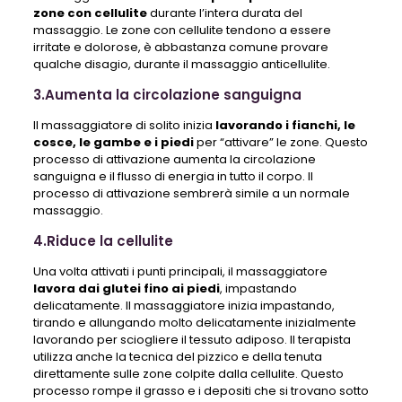
zone con cellulite
durante l’intera durata del
massaggio. Le zone con cellulite tendono a essere
irritate e dolorose, è abbastanza comune provare
qualche disagio, durante il massaggio anticellulite.
3.Aumenta la circolazione sanguigna
Il massaggiatore di solito inizia
lavorando i fianchi, le
cosce, le gambe e i piedi
per “attivare” le zone. Questo
processo di attivazione aumenta la circolazione
sanguigna e il flusso di energia in tutto il corpo. Il
processo di attivazione sembrerà simile a un normale
massaggio.
4.Riduce la cellulite
Una volta attivati ​​i punti principali, il massaggiatore
lavora dai glutei fino ai piedi
, impastando
delicatamente. Il massaggiatore inizia impastando,
tirando e allungando molto delicatamente inizialmente
lavorando per sciogliere il tessuto adiposo. Il terapista
utilizza anche la tecnica del pizzico e della tenuta
direttamente sulle zone colpite dalla cellulite. Questo
processo rompe il grasso e i depositi che si trovano sotto