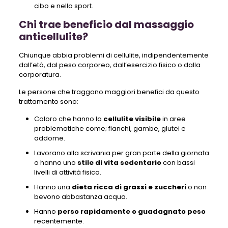
cibo e nello sport.
Chi trae beneficio dal massaggio
anticellulite?
Chiunque abbia problemi di cellulite, indipendentemente
dall’età, dal peso corporeo, dall’esercizio fisico o dalla
corporatura.
Le persone che traggono maggiori benefici da questo
trattamento sono:
Coloro che hanno la
cellulite visibile
in aree
problematiche come; fianchi, gambe, glutei e
addome.
Lavorano alla scrivania per gran parte della giornata
o hanno uno
stile di vita sedentario
con bassi
livelli di attività fisica.
Hanno una
dieta ricca di grassi e zuccheri
o non
bevono abbastanza acqua.
Hanno
perso rapidamente o guadagnato peso
recentemente.