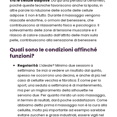
tra le cellule adipose
. Da qui una perdita di centimetri,
poiché queste tecniche favoriscono anche la lipolisi, in
altre parole la riduzione delle scorte delle cellule
adipose. E non è tutto. Durante il massaggio vengono
rilasciate endorfine, o ormoni del benessere, che
contribuiscono al rilassamento fisico e psicologico. Il
sollevamento delle zone di tensione muscolare e il
rilascio di calore causato dall’attrito delle mani sulla
pelle, contribuiscono alla sensazione di benessere.
Quali sono le condizioni affinché
funzioni?
Regolarità
. L’ideale? Minimo due sessioni a
settimana. Se inizi a vedere un risultato dal quinto,
spesso ne occorrono una decina, e anche di più nel
caso di cellulite vecchia e fibrotica. È come per lo
sport, una seduta a settimana è di mantenimento,
ma per un miglioramento della silhouette ne
servono due. Per quanto mirato un solo massaggio,
in termini di risultati, darà poche soddisfazioni. Come
abbiamo detto prima il massaggio non è la cura alla
cellulite, molto più importante ad esempio sarebbe
evitare zuccheri e grassi industriali, essere vigili nel