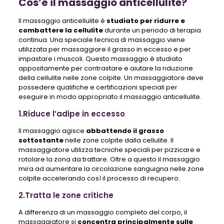
Cos’è il massaggio anticellulite?
Il massaggio anticellulite è
studiato per ridurre e
combattere la cellulite
durante un periodo di terapia
continua. Una speciale tecnica di massaggio viene
utilizzata per massaggiare il grasso in eccesso e per
impastare i muscoli. Questo massaggio è studiato
appositamente per contrastare e aiutare la riduzione
della cellulite nelle zone colpite. Un massaggiatore deve
possedere qualifiche e certificazioni speciali per
eseguire in modo appropriato il massaggio anticellulite.
1.Riduce l’adipe in eccesso
Il massaggio agisce
abbattendo il grasso
sottostante
nelle zone colpite dalla cellulite. Il
massaggiatore utilizza tecniche speciali per pizzicare e
rotolare la zona da trattare. Oltre a questo il massaggio
mira ad aumentare la circolazione sanguigna nelle zone
colpite accelerando così il processo di recupero.
2.Tratta le zone critiche
A differenza di un massaggio completo del corpo, il
massaggiatore si
concentra principalmente sulle