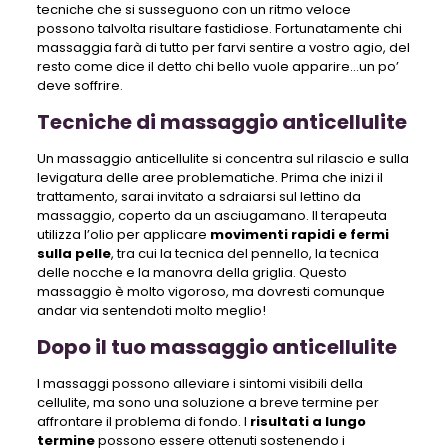
tecniche che si susseguono con un ritmo veloce
possono talvolta risultare fastidiose. Fortunatamente chi
massaggia farà di tutto per farvi sentire a vostro agio, del
resto come dice il detto chi bello vuole apparire…un po’
deve soffrire.
Tecniche di massaggio anticellulite
Un massaggio anticellulite si concentra sul rilascio e sulla
levigatura delle aree problematiche. Prima che inizi il
trattamento, sarai invitato a sdraiarsi sul lettino da
massaggio, coperto da un asciugamano. Il terapeuta
utilizza l’olio per applicare
movimenti rapidi e fermi
sulla pelle
, tra cui la tecnica del pennello, la tecnica
delle nocche e la manovra della griglia. Questo
massaggio è molto vigoroso, ma dovresti comunque
andar via sentendoti molto meglio!
Dopo il tuo massaggio anticellulite
I massaggi possono alleviare i sintomi visibili della
cellulite, ma sono una soluzione a breve termine per
affrontare il problema di fondo. I
risultati a lungo
termine
possono essere ottenuti sostenendo i