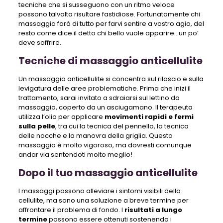
tecniche che si susseguono con un ritmo veloce
possono talvolta risultare fastidiose. Fortunatamente chi
massaggia farà di tutto per farvi sentire a vostro agio, del
resto come dice il detto chi bello vuole apparire…un po’
deve soffrire.
Tecniche di massaggio anticellulite
Un massaggio anticellulite si concentra sul rilascio e sulla
levigatura delle aree problematiche. Prima che inizi il
trattamento, sarai invitato a sdraiarsi sul lettino da
massaggio, coperto da un asciugamano. Il terapeuta
utilizza l’olio per applicare
movimenti rapidi e fermi
sulla pelle
, tra cui la tecnica del pennello, la tecnica
delle nocche e la manovra della griglia. Questo
massaggio è molto vigoroso, ma dovresti comunque
andar via sentendoti molto meglio!
Dopo il tuo massaggio anticellulite
I massaggi possono alleviare i sintomi visibili della
cellulite, ma sono una soluzione a breve termine per
affrontare il problema di fondo. I
risultati a lungo
termine
possono essere ottenuti sostenendo i