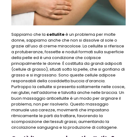
Sappiamo che la
cellulite
è un problema per molte
donne, sappiamo anche che non si dissolve al sole o
grazie all’uso di creme miracolose. La cellulite si riferisce
a protuberanze, fossette e noduli formati sulla superficie
della pelle ed è una condizione che colpisce
principalmente le donne. É costituita da grandi adipociti
(cellule di grasso), situati sotto la pelle, che si gonfiano di
grasso e si ingrossano. Sono queste cellule adipose
responsabili della cosiddetta buccia d’arancia.
Purtroppo la cellulite si presenta solitamente nelle cosce,
nei glutei, nell’addome e talvolta anche nelle braccia. Un
buon massaggio anticellulite è un modo per arginare il
problema, non per risolverlo. Questo massaggio
manuale usa carezze, movimenti che impastano
ritmicamente le parti da trattare, favorendo la
scomposizione dei tessuti grassi, aumentando la
circolazione sanguigna e la produzione di collagene.