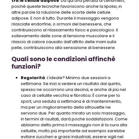
tra le cellule adipose
. Da qui una perdita di centimetri,
poiché queste tecniche favoriscono anche la lipolisi, in
altre parole la riduzione delle scorte delle cellule
adipose. E non è tutto. Durante il massaggio vengono
rilasciate endorfine, o ormoni del benessere, che
contribuiscono al rilassamento fisico e psicologico. Il
sollevamento delle zone di tensione muscolare e il
rilascio di calore causato dall’attrito delle mani sulla
pelle, contribuiscono alla sensazione di benessere.
Quali sono le condizioni affinché
funzioni?
Regolarità
. L’ideale? Minimo due sessioni a
settimana. Se inizi a vedere un risultato dal quinto,
spesso ne occorrono una decina, e anche di più nel
caso di cellulite vecchia e fibrotica. È come per lo
sport, una seduta a settimana è di mantenimento,
ma per un miglioramento della silhouette ne
servono due. Per quanto mirato un solo massaggio,
in termini di risultati, darà poche soddisfazioni. Come
abbiamo detto prima il massaggio non è la cura alla
cellulite, molto più importante ad esempio sarebbe
evitare zuccheri e grassi industriali, essere vigili nel