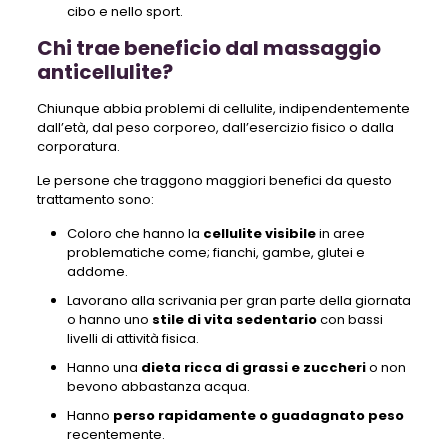
cibo e nello sport.
Chi trae beneficio dal massaggio
anticellulite?
Chiunque abbia problemi di cellulite, indipendentemente
dall’età, dal peso corporeo, dall’esercizio fisico o dalla
corporatura.
Le persone che traggono maggiori benefici da questo
trattamento sono:
Coloro che hanno la
cellulite visibile
in aree
problematiche come; fianchi, gambe, glutei e
addome.
Lavorano alla scrivania per gran parte della giornata
o hanno uno
stile di vita sedentario
con bassi
livelli di attività fisica.
Hanno una
dieta ricca di grassi e zuccheri
o non
bevono abbastanza acqua.
Hanno
perso rapidamente o guadagnato peso
recentemente.