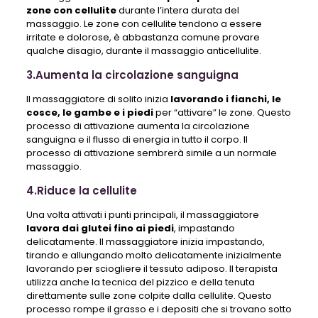
zone con cellulite
durante l’intera durata del
massaggio. Le zone con cellulite tendono a essere
irritate e dolorose, è abbastanza comune provare
qualche disagio, durante il massaggio anticellulite.
3.Aumenta la circolazione sanguigna
Il massaggiatore di solito inizia
lavorando i fianchi, le
cosce, le gambe e i piedi
per “attivare” le zone. Questo
processo di attivazione aumenta la circolazione
sanguigna e il flusso di energia in tutto il corpo. Il
processo di attivazione sembrerà simile a un normale
massaggio.
4.Riduce la cellulite
Una volta attivati ​​i punti principali, il massaggiatore
lavora dai glutei fino ai piedi
, impastando
delicatamente. Il massaggiatore inizia impastando,
tirando e allungando molto delicatamente inizialmente
lavorando per sciogliere il tessuto adiposo. Il terapista
utilizza anche la tecnica del pizzico e della tenuta
direttamente sulle zone colpite dalla cellulite. Questo
processo rompe il grasso e i depositi che si trovano sotto