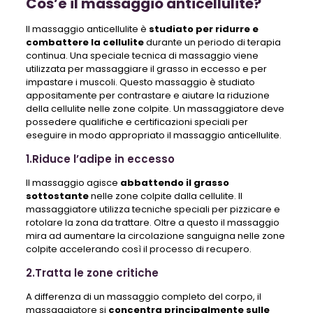
Cos’è il massaggio anticellulite?
Il massaggio anticellulite è
studiato per ridurre e
combattere la cellulite
durante un periodo di terapia
continua. Una speciale tecnica di massaggio viene
utilizzata per massaggiare il grasso in eccesso e per
impastare i muscoli. Questo massaggio è studiato
appositamente per contrastare e aiutare la riduzione
della cellulite nelle zone colpite. Un massaggiatore deve
possedere qualifiche e certificazioni speciali per
eseguire in modo appropriato il massaggio anticellulite.
1.Riduce l’adipe in eccesso
Il massaggio agisce
abbattendo il grasso
sottostante
nelle zone colpite dalla cellulite. Il
massaggiatore utilizza tecniche speciali per pizzicare e
rotolare la zona da trattare. Oltre a questo il massaggio
mira ad aumentare la circolazione sanguigna nelle zone
colpite accelerando così il processo di recupero.
2.Tratta le zone critiche
A differenza di un massaggio completo del corpo, il
massaggiatore si
concentra principalmente sulle