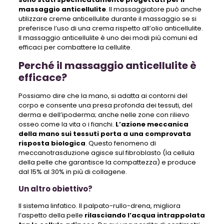
massaggio anticellulite
. Il massaggiatore può anche
utilizzare creme anticellulite durante il massaggio se si
preferisce l’uso di una crema rispetto all’olio anticellulite.
Il massaggio anticellulite è uno dei modi più comuni ed
efficaci per combattere la cellulite.
Perché il massaggio anticellulite è
efficace?
Possiamo dire che la mano, si adatta ai contorni del
corpo e consente una presa profonda dei tessuti, del
derma e dell’ipoderma; anche nelle zone con rilievo
osseo come la vita o i fianchi.
L’azione meccanica
della mano sui tessuti porta a una comprovata
risposta biologica
. Questo fenomeno di
meccanotrasduzione agisce sul fibroblasto (la cellula
della pelle che garantisce la compattezza) e produce
dal 15% al ​​30% in più di collagene.
Un altro obiettivo?
Il sistema linfatico. Il palpato-rullo-drena, migliora
l’aspetto della pelle
rilasciando l’acqua intrappolata