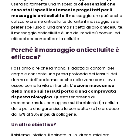
userà solitamente una miscela di
oli essenziali che
sono stati specificatamente progettati per il
massaggio anticellulite
. Il massaggiatore può anche
utilizzare creme anticellulite durante il massaggio se si
preferisce l’uso di una crema rispetto all’olio anticellulite.
Il massaggio anticellulite è uno dei modi più comuni ed
efficaci per combattere la cellulite.
Perché il massaggio anticellulite è
efficace?
Possiamo dire che la mano, si adatta ai contorni del
corpo e consente una presa profonda dei tessuti, del
derma e dell’ipoderma; anche nelle zone con rilievo
osseo come la vita o i fianchi.
L’azione meccanica
della mano sui tessuti porta a una comprovata
risposta biologica
. Questo fenomeno di
meccanotrasduzione agisce sul fibroblasto (la cellula
della pelle che garantisce la compattezza) e produce
dal 15% al ​​30% in più di collagene.
Un altro obiettivo?
Il sistema linfatico. Il palpato-rullo-drena, migliora