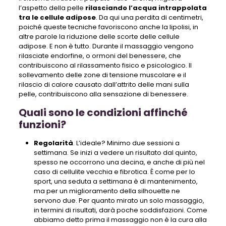
l’aspetto della pelle
rilasciando l’acqua intrappolata
tra le cellule adipose
. Da qui una perdita di centimetri,
poiché queste tecniche favoriscono anche la lipolisi, in
altre parole la riduzione delle scorte delle cellule
adipose. E non è tutto. Durante il massaggio vengono
rilasciate endorfine, o ormoni del benessere, che
contribuiscono al rilassamento fisico e psicologico. Il
sollevamento delle zone di tensione muscolare e il
rilascio di calore causato dall’attrito delle mani sulla
pelle, contribuiscono alla sensazione di benessere.
Quali sono le condizioni affinché
funzioni?
Regolarità
. L’ideale? Minimo due sessioni a
settimana. Se inizi a vedere un risultato dal quinto,
spesso ne occorrono una decina, e anche di più nel
caso di cellulite vecchia e fibrotica. È come per lo
sport, una seduta a settimana è di mantenimento,
ma per un miglioramento della silhouette ne
servono due. Per quanto mirato un solo massaggio,
in termini di risultati, darà poche soddisfazioni. Come
abbiamo detto prima il massaggio non è la cura alla