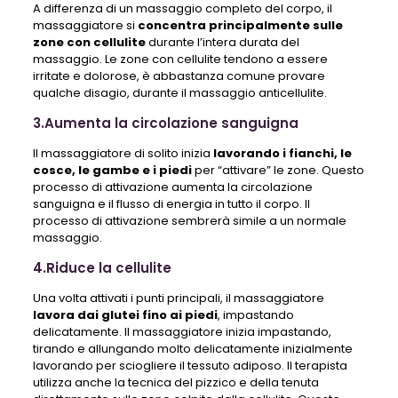
A differenza di un massaggio completo del corpo, il
massaggiatore si
concentra principalmente sulle
zone con cellulite
durante l’intera durata del
massaggio. Le zone con cellulite tendono a essere
irritate e dolorose, è abbastanza comune provare
qualche disagio, durante il massaggio anticellulite.
3.Aumenta la circolazione sanguigna
Il massaggiatore di solito inizia
lavorando i fianchi, le
cosce, le gambe e i piedi
per “attivare” le zone. Questo
processo di attivazione aumenta la circolazione
sanguigna e il flusso di energia in tutto il corpo. Il
processo di attivazione sembrerà simile a un normale
massaggio.
4.Riduce la cellulite
Una volta attivati ​​i punti principali, il massaggiatore
lavora dai glutei fino ai piedi
, impastando
delicatamente. Il massaggiatore inizia impastando,
tirando e allungando molto delicatamente inizialmente
lavorando per sciogliere il tessuto adiposo. Il terapista
utilizza anche la tecnica del pizzico e della tenuta