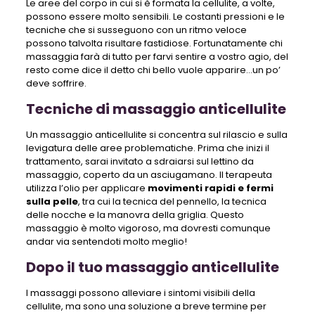
Le aree del corpo in cui si è formata la cellulite, a volte,
possono essere molto sensibili. Le costanti pressioni e le
tecniche che si susseguono con un ritmo veloce
possono talvolta risultare fastidiose. Fortunatamente chi
massaggia farà di tutto per farvi sentire a vostro agio, del
resto come dice il detto chi bello vuole apparire…un po’
deve soffrire.
Tecniche di massaggio anticellulite
Un massaggio anticellulite si concentra sul rilascio e sulla
levigatura delle aree problematiche. Prima che inizi il
trattamento, sarai invitato a sdraiarsi sul lettino da
massaggio, coperto da un asciugamano. Il terapeuta
utilizza l’olio per applicare
movimenti rapidi e fermi
sulla pelle
, tra cui la tecnica del pennello, la tecnica
delle nocche e la manovra della griglia. Questo
massaggio è molto vigoroso, ma dovresti comunque
andar via sentendoti molto meglio!
Dopo il tuo massaggio anticellulite
I massaggi possono alleviare i sintomi visibili della
cellulite, ma sono una soluzione a breve termine per