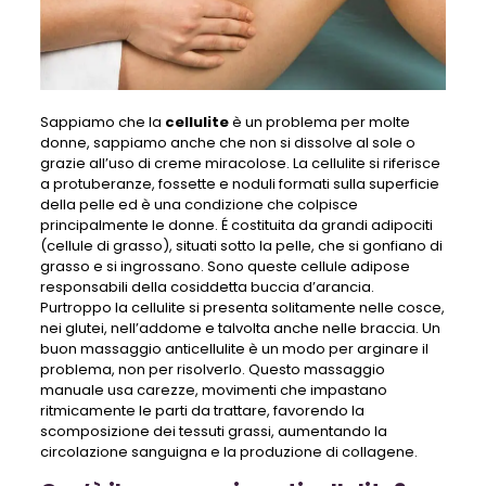
Sappiamo che la
cellulite
è un problema per molte
donne, sappiamo anche che non si dissolve al sole o
grazie all’uso di creme miracolose. La cellulite si riferisce
a protuberanze, fossette e noduli formati sulla superficie
della pelle ed è una condizione che colpisce
principalmente le donne. É costituita da grandi adipociti
(cellule di grasso), situati sotto la pelle, che si gonfiano di
grasso e si ingrossano. Sono queste cellule adipose
responsabili della cosiddetta buccia d’arancia.
Purtroppo la cellulite si presenta solitamente nelle cosce,
nei glutei, nell’addome e talvolta anche nelle braccia. Un
buon massaggio anticellulite è un modo per arginare il
problema, non per risolverlo. Questo massaggio
manuale usa carezze, movimenti che impastano
ritmicamente le parti da trattare, favorendo la
scomposizione dei tessuti grassi, aumentando la
circolazione sanguigna e la produzione di collagene.