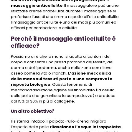
massaggio anticellulite
. Il massaggiatore può anche
utilizzare creme anticellulite durante il massaggio se si
preferisce l’uso di una crema rispetto all’olio anticellulite.
Il massaggio anticellulite è uno dei modi più comuni ed
efficaci per combattere la cellulite.
Perché il massaggio anticellulite è
efficace?
Possiamo dire che la mano, si adatta ai contorni del
corpo e consente una presa profonda dei tessuti, del
derma e dell’ipoderma; anche nelle zone con rilievo
osseo come la vita o i fianchi.
L’azione meccanica
della mano sui tessuti porta a una comprovata
risposta biologica
. Questo fenomeno di
meccanotrasduzione agisce sul fibroblasto (la cellula
della pelle che garantisce la compattezza) e produce
dal 15% al ​​30% in più di collagene.
Un altro obiettivo?
Il sistema linfatico. Il palpato-rullo-drena, migliora
l’aspetto della pelle
rilasciando l’acqua intrappolata