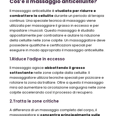
Cos’è il massaggio anticellulite?
Il massaggio anticellulite è
studiato per ridurre e
combattere la cellulite
durante un periodo di terapia
continua. Una speciale tecnica di massaggio viene
utilizzata per massaggiare il grasso in eccesso e per
impastare i muscoli. Questo massaggio è studiato
appositamente per contrastare e aiutare la riduzione
della cellulite nelle zone colpite. Un massaggiatore deve
possedere qualifiche e certificazioni speciali per
eseguire in modo appropriato il massaggio anticellulite.
1.Riduce l’adipe in eccesso
Il massaggio agisce
abbattendo il grasso
sottostante
nelle zone colpite dalla cellulite. Il
massaggiatore utilizza tecniche speciali per pizzicare e
rotolare la zona da trattare. Oltre a questo il massaggio
mira ad aumentare la circolazione sanguigna nelle zone
colpite accelerando così il processo di recupero.
2.Tratta le zone critiche
A differenza di un massaggio completo del corpo, il
massaggiatore si
concentra principalmente sulle