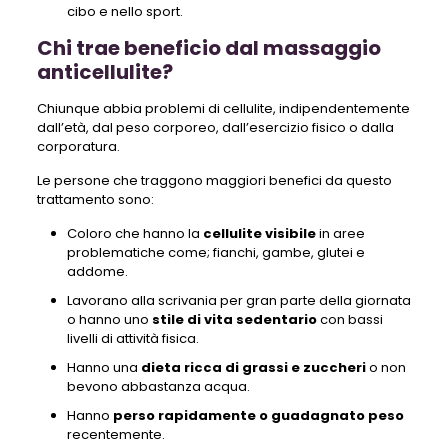
cibo e nello sport.
Chi trae beneficio dal massaggio
anticellulite?
Chiunque abbia problemi di cellulite, indipendentemente
dall’età, dal peso corporeo, dall’esercizio fisico o dalla
corporatura.
Le persone che traggono maggiori benefici da questo
trattamento sono:
Coloro che hanno la
cellulite visibile
in aree
problematiche come; fianchi, gambe, glutei e
addome.
Lavorano alla scrivania per gran parte della giornata
o hanno uno
stile di vita sedentario
con bassi
livelli di attività fisica.
Hanno una
dieta ricca di grassi e zuccheri
o non
bevono abbastanza acqua.
Hanno
perso rapidamente o guadagnato peso
recentemente.