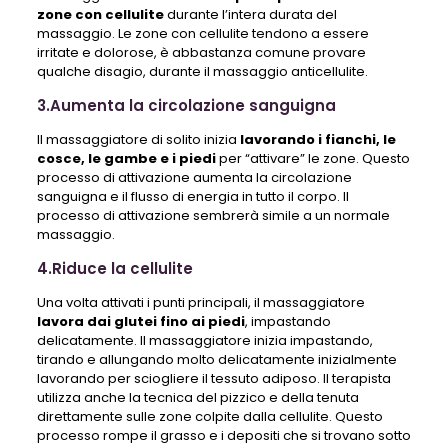
zone con cellulite
durante l’intera durata del
massaggio. Le zone con cellulite tendono a essere
irritate e dolorose, è abbastanza comune provare
qualche disagio, durante il massaggio anticellulite.
3.Aumenta la circolazione sanguigna
Il massaggiatore di solito inizia
lavorando i fianchi, le
cosce, le gambe e i piedi
per “attivare” le zone. Questo
processo di attivazione aumenta la circolazione
sanguigna e il flusso di energia in tutto il corpo. Il
processo di attivazione sembrerà simile a un normale
massaggio.
4.Riduce la cellulite
Una volta attivati ​​i punti principali, il massaggiatore
lavora dai glutei fino ai piedi
, impastando
delicatamente. Il massaggiatore inizia impastando,
tirando e allungando molto delicatamente inizialmente
lavorando per sciogliere il tessuto adiposo. Il terapista
utilizza anche la tecnica del pizzico e della tenuta
direttamente sulle zone colpite dalla cellulite. Questo
processo rompe il grasso e i depositi che si trovano sotto