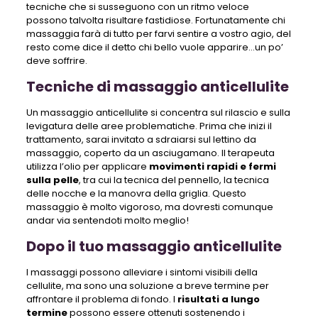
tecniche che si susseguono con un ritmo veloce
possono talvolta risultare fastidiose. Fortunatamente chi
massaggia farà di tutto per farvi sentire a vostro agio, del
resto come dice il detto chi bello vuole apparire…un po’
deve soffrire.
Tecniche di massaggio anticellulite
Un massaggio anticellulite si concentra sul rilascio e sulla
levigatura delle aree problematiche. Prima che inizi il
trattamento, sarai invitato a sdraiarsi sul lettino da
massaggio, coperto da un asciugamano. Il terapeuta
utilizza l’olio per applicare
movimenti rapidi e fermi
sulla pelle
, tra cui la tecnica del pennello, la tecnica
delle nocche e la manovra della griglia. Questo
massaggio è molto vigoroso, ma dovresti comunque
andar via sentendoti molto meglio!
Dopo il tuo massaggio anticellulite
I massaggi possono alleviare i sintomi visibili della
cellulite, ma sono una soluzione a breve termine per
affrontare il problema di fondo. I
risultati a lungo
termine
possono essere ottenuti sostenendo i