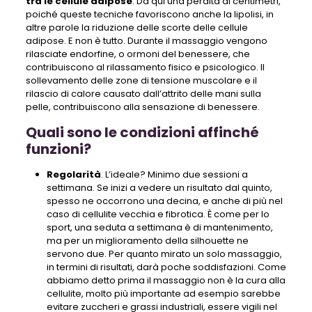
tra le cellule adipose
. Da qui una perdita di centimetri,
poiché queste tecniche favoriscono anche la lipolisi, in
altre parole la riduzione delle scorte delle cellule
adipose. E non è tutto. Durante il massaggio vengono
rilasciate endorfine, o ormoni del benessere, che
contribuiscono al rilassamento fisico e psicologico. Il
sollevamento delle zone di tensione muscolare e il
rilascio di calore causato dall’attrito delle mani sulla
pelle, contribuiscono alla sensazione di benessere.
Quali sono le condizioni affinché
funzioni?
Regolarità
. L’ideale? Minimo due sessioni a
settimana. Se inizi a vedere un risultato dal quinto,
spesso ne occorrono una decina, e anche di più nel
caso di cellulite vecchia e fibrotica. È come per lo
sport, una seduta a settimana è di mantenimento,
ma per un miglioramento della silhouette ne
servono due. Per quanto mirato un solo massaggio,
in termini di risultati, darà poche soddisfazioni. Come
abbiamo detto prima il massaggio non è la cura alla
cellulite, molto più importante ad esempio sarebbe
evitare zuccheri e grassi industriali, essere vigili nel