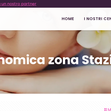
 un nostro partner
HOME
I NOSTRI CE
onomica zona Staz
M