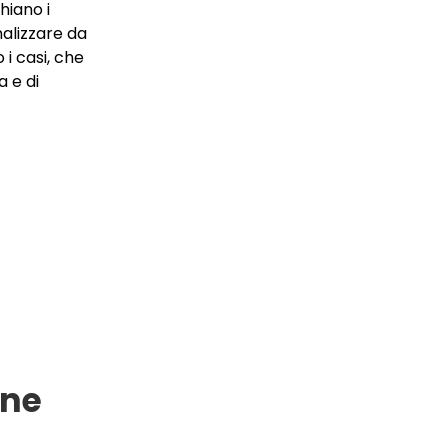
hiano i
nalizzare da
i casi, che
a e di
one