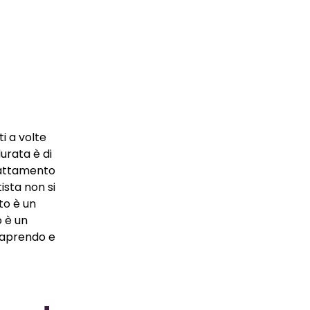
i a volte
durata è di
trattamento
ista non si
to è un
o è un
i aprendo e