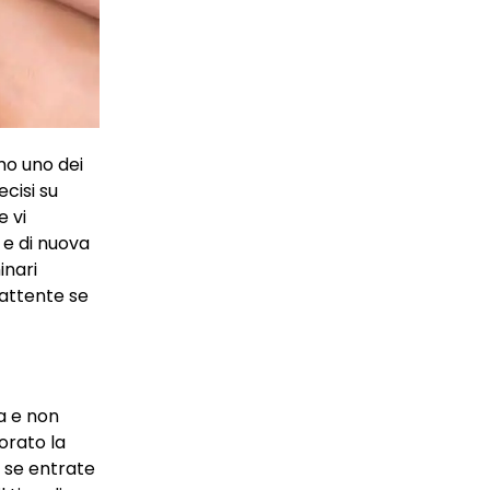
amo uno dei
cisi su
e vi
 e di nuova
inari
e attente se
va e non
orato la
, se entrate