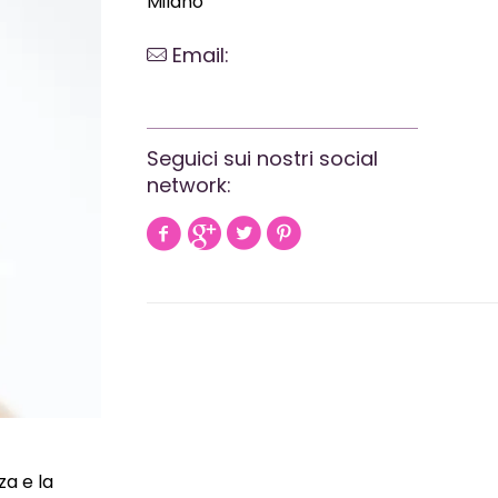
Milano
Email:
webrevolutionmilano@gmail.com
Seguici sui nostri social
network:
za e la