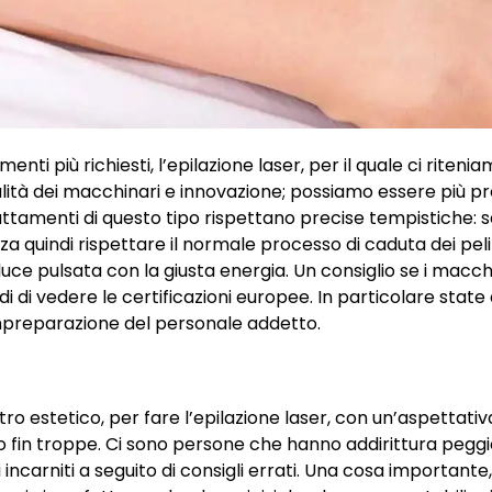
nti più richiesti, l’epilazione laser, per il quale ci riteni
alità dei macchinari e innovazione; possiamo essere più pre
tamenti di questo tipo rispettano precise tempistiche: s
 quindi rispettare il normale processo di caduta dei peli
 luce pulsata con la giusta energia. Un consiglio se i macch
edi di vedere le certificazioni europee. In particolare stat
’impreparazione del personale addetto.
ro estetico, per fare l’epilazione laser, con un’aspettati
 fin troppe. Ci sono persone che hanno addirittura peggi
i incarniti a seguito di consigli errati. Una cosa importante